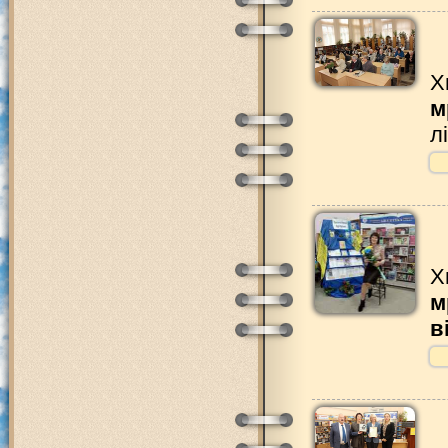
Х
м
л
Х
м
в