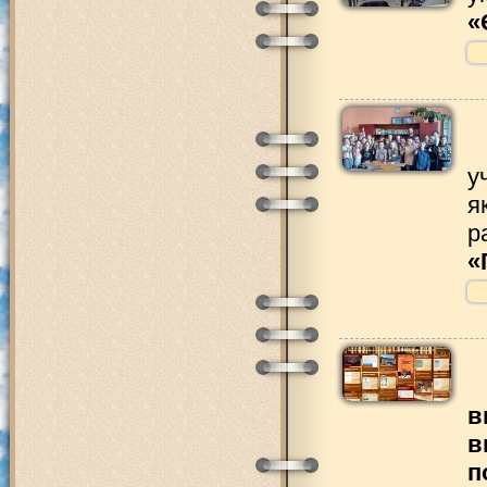
«
у
я
р
«
в
в
п