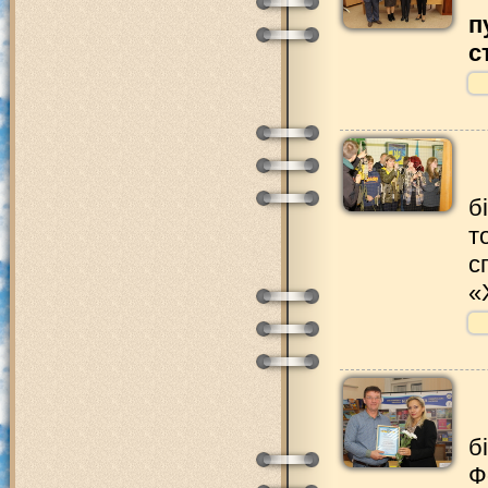
п
с
б
т
с
«
б
Ф