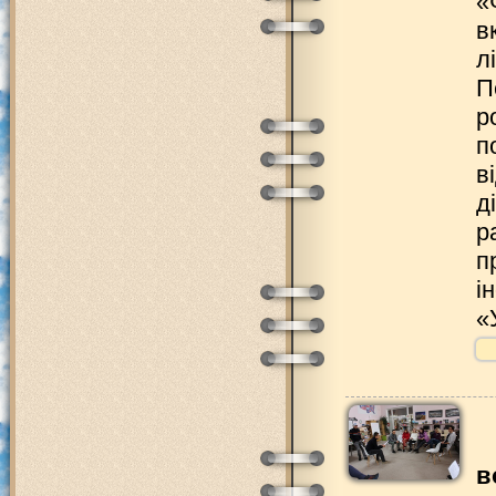
«
в
л
П
р
п
в
д
р
п
і
«
в