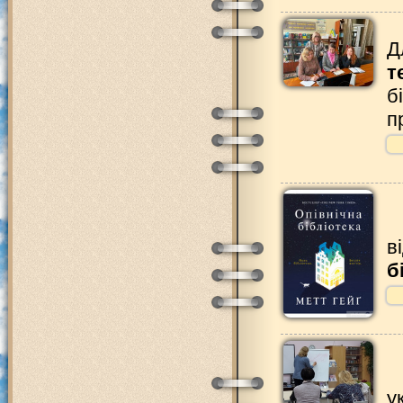
Д
т
б
п
в
б
у