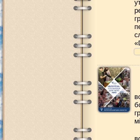
у
р
г
п
с
«
в
б
г
м
в