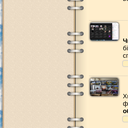
Ч
б
с
Х
ф
о