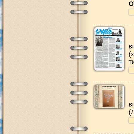
О
в
(
т
в
(