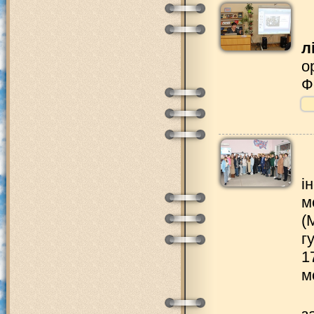
л
о
Ф
і
м
(
г
1
м