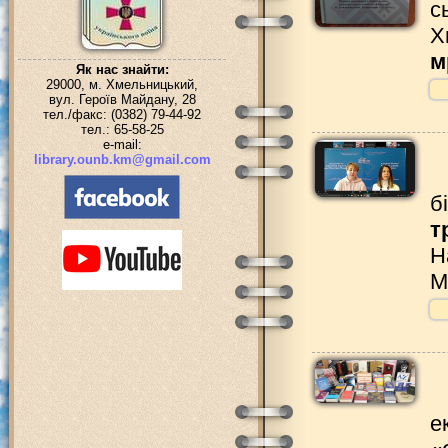
с
Х
м
Як нас знайти:
29000, м. Хмельницький,
вул. Героїв Майдану, 28
тел./факс: (0382) 79-44-92
тел.: 65-58-25
e-mail:
library.ounb.km@gmail.com
б
т
Н
М
е