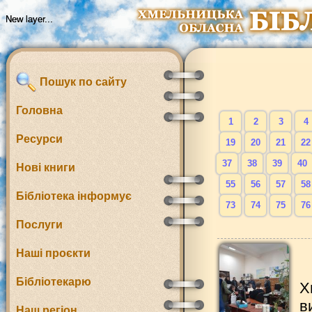
New layer...
New layer...
Пошук по сайту
Головна
1
2
3
4
Ресурси
19
20
21
22
37
38
39
40
Нові книги
55
56
57
58
Бібліотека інформує
73
74
75
76
Послуги
Наші проєкти
Бібліотекарю
Х
в
Наш регіон