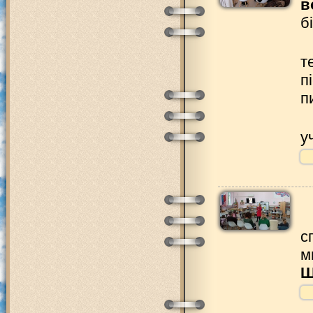
в
б
т
п
п
у
с
м
Ш