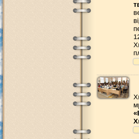
т
в
в
п
1
Х
п
Х
м
«
Х