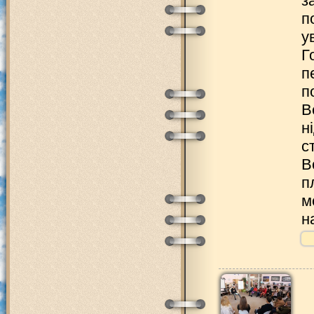
з
п
у
Г
п
п
В
н
с
В
п
м
н