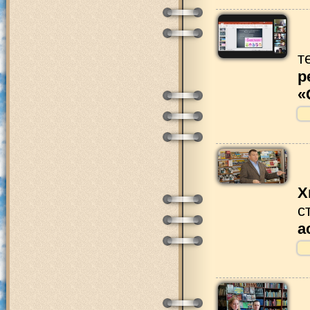
т
р
«
Х
с
а