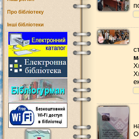
п
Про бібліотеку
Інші бібліотеки
с
м
Х
Х
е
н
О