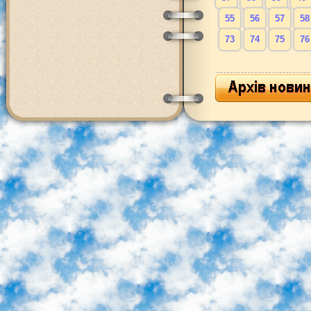
55
56
57
58
73
74
75
76