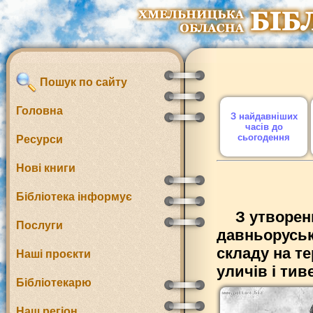
Пошук по сайту
Головна
З найдавніших
часів до
сьогодення
Ресурси
Нові книги
Бібліотека інформує
З утворен
Послуги
давньорусько
складу на т
Наші проєкти
уличів і тив
Бібліотекарю
Наш регіон