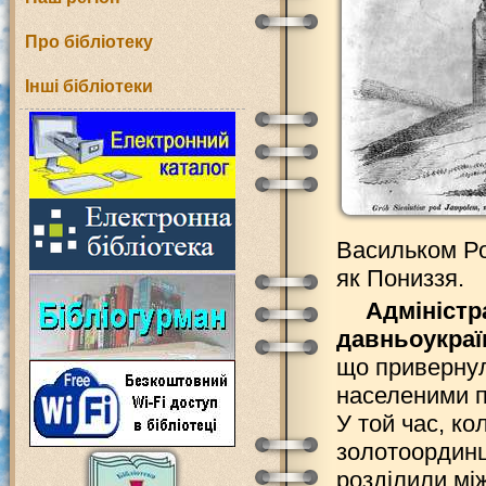
Про бібліотеку
Інші бібліотеки
Васильком Ро
як Пониззя.
Адміністр
давньоукраїн
що привернул
населеними п
У той час, к
золотоординц
розділили мі