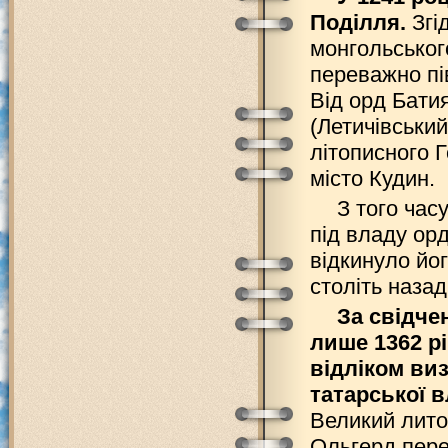
Поділля.
Згі
монгольського
переважно пів
Від орд Бати
(Летичівський
літописного 
місто Кудин.
З того час
під владу ор
відкинуло йог
століть назад
За свідче
лише 1362 р
відліком виз
татарської в
Великий лито
Ольгерд пере