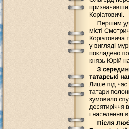
призначивши 
Коріатовичі.
Першим уді
місті Смотри
Коріатовича 
у вигляді мур
покладено по
князь Юрій н
З середин
татарські н
Лише під час 
татари полони
зумовило спу
десятиріччя 
і населення в
Після Люб