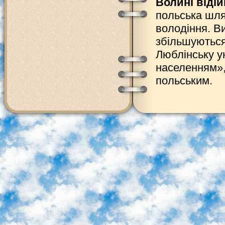
Волині віді
польська шля
володіння. В
збільшуються
Люблінську у
населенням»,
польським.