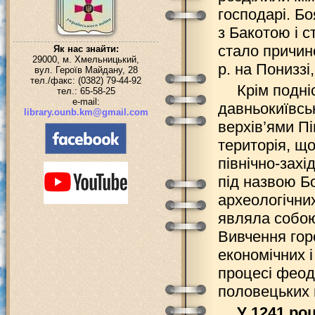
господарі. Б
з Бакотою і 
стало причин
Як нас знайти:
29000, м. Хмельницький,
р. на Понизз
вул. Героїв Майдану, 28
тел./факс: (0382) 79-44-92
Крім подні
тел.: 65-58-25
e-mail:
давньокиївськ
library.ounb.km@gmail.com
верхів’ями Пі
територія, що
північно-захі
під назвою Б
археологічни
являла собою
Вивчення гор
економічних і
процесі феода
половецьких 
У 1241 ро