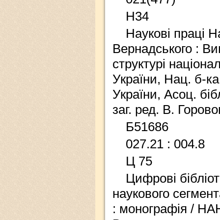
Н34
Наукові праці На
Вернадського : Ви
структурі націона
України, Нац. б-ка
України, Асоц. бібл
заг. ред. В. Горового
Б51686
027.21 : 004.8
Ц 75
Цифрові бібліот
наукового сегмент
: монографія / НАН