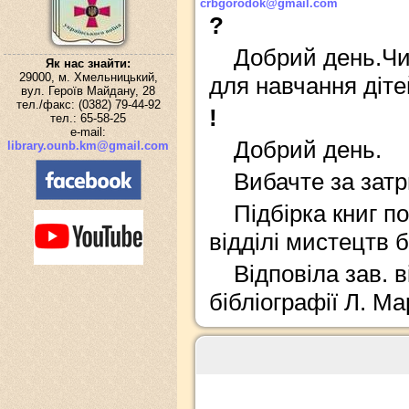
crbgorodok@gmail.com
?
Добрий день.Чи 
Як нас знайти:
29000, м. Хмельницький,
для навчання діт
вул. Героїв Майдану, 28
тел./факс: (0382) 79-44-92
!
тел.: 65-58-25
e-mail:
Добрий день.
library.ounb.km@gmail.com
Вибачте за затр
Підбірка книг по
відділі мистецтв б
Відповіла зав. 
бібліографії Л. М