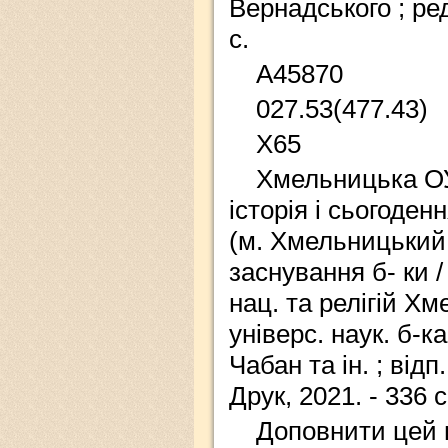
Вернадського ; ред.
с.
А45870
027.53(477.43)
Х65
Хмельницька ОУ
історія і сьогоденн
(м. Хмельницький, 
заснування б- ки /
нац. та релігій Х
універс. наук. б-ка
Чабан та ін. ; відп
Друк, 2021. - 336 с
Доповнити цей 