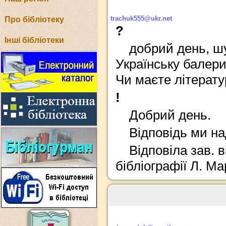
trachuk555@ukr.net
Про бібліотеку
?
Інші бібліотеки
добрий день, ш
Українську балери
Чи маєте літерату
!
Добрий день.
Відповідь ми н
Відповіла зав. 
бібліографії Л. М