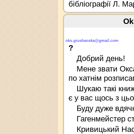
бібліографії Л. М
Оk
oks.grushanska@gmail.com
?
Добрий день!
Мене звати Окс
по хатнім розписа
Шукаю такі книж
є у вас щось з цьо
Буду дуже вдячн
Гагенмейстер ст
Кривицький Нас