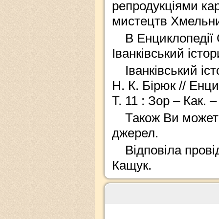
репродукціями кар
мистецтв Хмельн
В Енциклопедії 
Іванківський істо
Іванківський іс
Н. К. Бірюк // Енц
Т. 11 : Зор – Как. –
Також Ви может
джерел.
Відповіла прові
Кащук.