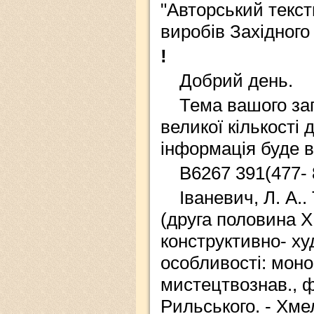
"Авторський текс
виробів Західного
!
Добрий день.
Тема вашого за
великої кількості
інформація буде 
В6267 391(477- 
Іваневич, Л. А.
(друга половина ХІ
конструктивно- ху
особливості: моног
мистецтвознав., фо
Рильського. - Хмел