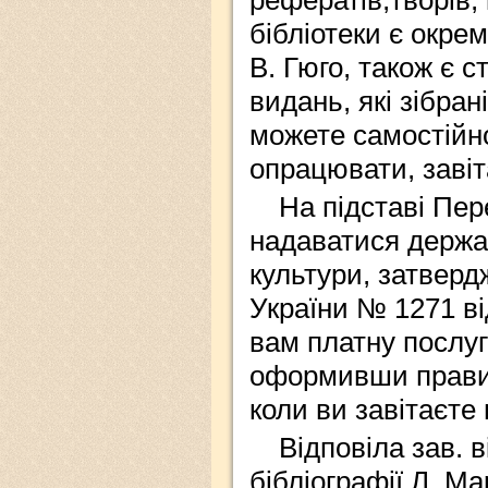
рефератів,творів,
бібліотеки є окре
В. Гюго, також є с
видань, які зібран
можете самостійно
опрацювати, завіт
На підставі Пер
надаватися держа
культури, затверд
України № 1271 ві
вам платну послуг
оформивши правил
коли ви завітаєте 
Відповіла зав. 
бібліографії Л. М