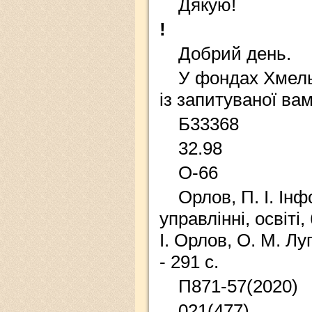
Дякую!
!
Добрий день.
У фондах Хмель
із запитуваної ва
Б33368
32.98
О-66
Орлов, П. І. Інф
управлінні, освіті,
І. Орлов, О. М. Лу
- 291 с.
П871-57(2020)
021(477)