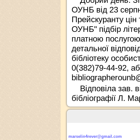
Добрий день. З
ОУНБ від 23 серп
Прейскуранту цін 
ОУНБ" підбір літе
платною послугою
детальної відпові
бібліотеку особис
0(382)79-44-92, а
bibliographerounb
Відповіла зав. 
бібліографії Л. М
marselin4rever@gmail.com