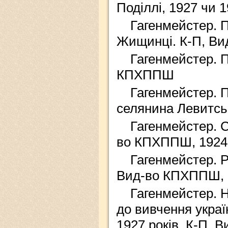
Поділлі, 1927 чи 
Гагенмейстер. П
Жищинці. К-П, В
Гагенмейстер. П
КПХППШ
Гагенмейстер. П
селянина Левитсь
Гагенмейстер. С
во КПХППШ, 1924
Гагенмейстер. Р
Вид-во КПХППШ, 
Гагенмейстер. Н
до вивчення украї
1927 років, К-П,