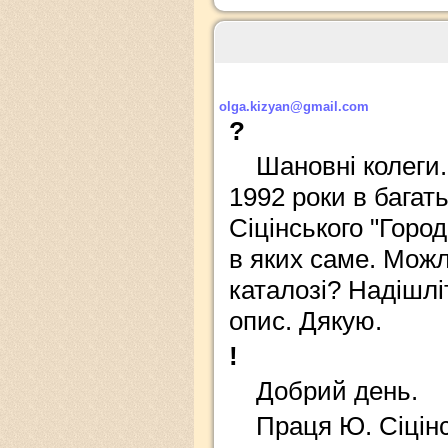
olga.kizyan@gmail.com
?
Шановні колеги. 
1992 роки в багат
Сіцінського "Гор
в яких саме. Можл
каталозі? Надішлі
опис. Дякую.
!
Добрий день.
Праця Ю. Сіцін