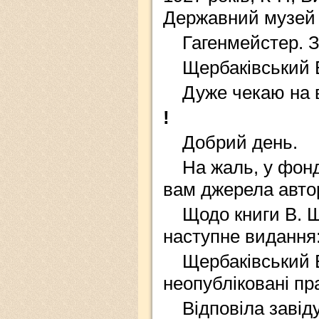
Державний музей к
Гагенмейстер. 
Щербаківський 
Дуже чекаю на в
!
Добрий день.
На жаль, у фонд
вам джерела авто
Щодо книги В. Щ
наступне видання
Щербаківський В
неопубліковані прац
Відповіла завід