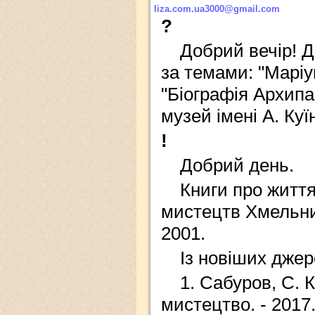
liza.com.ua3000@gmail.com
?
Добрий вечір! 
за темами: "Маріуп
"Біографія Архипа
музей імені А. Куї
!
Добрий день.
Книги про життя 
мистецтв Хмельни
2001.
Із новіших джере
1. Сабуров, С. 
мистецтво. - 2017. 