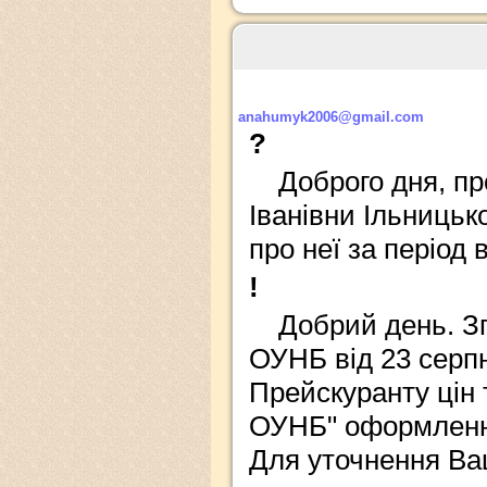
anahumyk2006@gmail.com
?
Доброго дня, п
Іванівни Ільницько
про неї за період в
!
Добрий день. З
ОУНБ від 23 серп
Прейскуранту цін 
ОУНБ" оформлення
Для уточнення Ваш