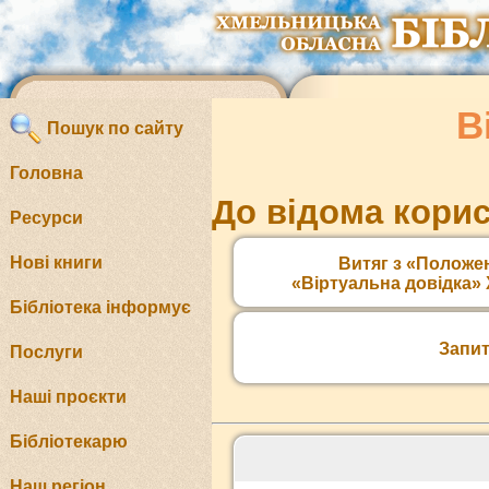
В
Пошук по сайту
Головна
До відома корис
Ресурси
Нові книги
Витяг з «Положе
«Віртуальна довідка
Бібліотека інформує
Запи
Послуги
Наші проєкти
Бібліотекарю
Наш регіон