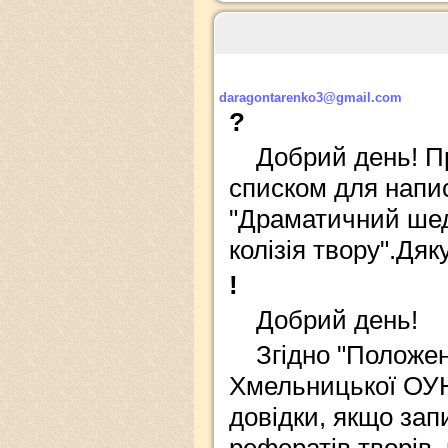
daragontarenko3@gmail.com
?
Добрий день! П
списком для напис
"Драматичний шеде
колізія твору".Дяк
!
Добрий день!
Згідно "Положен
Хмельницької ОУНБ
довідки, якщо зап