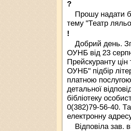
?
Прошу надати бі
тему "Театр ляльо
!
Добрий день. З
ОУНБ від 23 серп
Прейскуранту цін 
ОУНБ" підбір літе
платною послугою
детальної відпові
бібліотеку особис
0(382)79-56-40. Т
електронну адресу
Відповіла зав. 