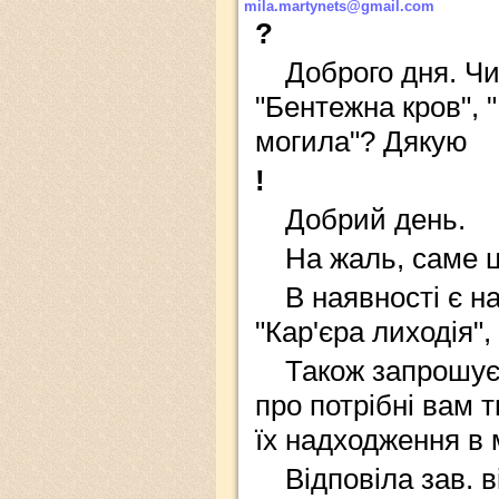
mila.martynets@gmail.com
?
Доброго дня. Чи
"Бентежна кров", 
могила"? Дякую
!
Добрий день.
На жаль, саме ц
В наявності є н
"Кар'єра лиходія",
Також запрошує
про потрібні вам 
їх надходження в
Відповіла зав. 