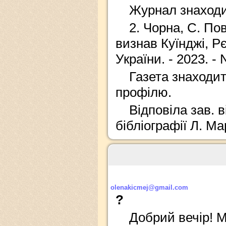
Журнал знаходит
2. Чорна, С. П
визнав Куїнджі, Р
України. - 2023. - N
Газета знаходит
профілю.
Відповіла зав. 
бібліографії Л. М
olenakicmej@gmail.com
?
Добрий вечір! М