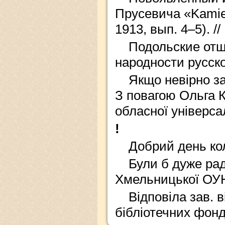
Прусевича «Kamien
1913, вып. 4–5). /
Подольские отщ
народности русско
Якщо невірно за
З повагою Ольга К
обласної універсал
!
Добрий день ко
Були б дуже рад
Хмельницької ОУН
Відповіла зав. в
бібліотечних фонд