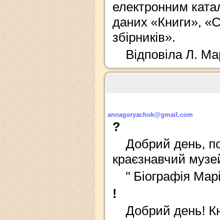
електронним катал
даних «Книги», «Ст
збірників».
Відповіла Л. Ма
annagoryachok@gmail.com
?
Добрий день, по
краєзнавчий музей
" Біографія Мар
!
Добрий день! Кн