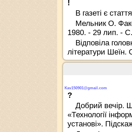
!
В газеті є стаття
Мельник О. Факе
1980. - 29 лип. - С.
Відповіла голов
літератури Шеїн. 
Kav150901@gmail.com
?
Добрий вечір. 
«Технології інформ
установі». Підска