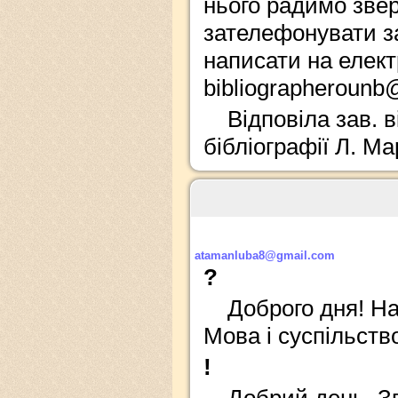
нього радимо звер
зателефонувати за
написати на елект
bibliographerounb
Відповіла зав. 
бібліографії Л. М
atamanluba8@gmail.com
?
Доброго дня! На
Мова і суспільств
!