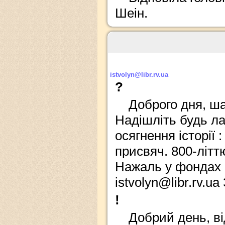
Шеін.
istvolyn@libr.rv.ua
?
Доброго дня, ша
Надішліть будь л
осягнення історії 
присвяч. 800-літтю
Нажаль у фондах н
istvolyn@libr.rv.u
!
Добрий день, ві