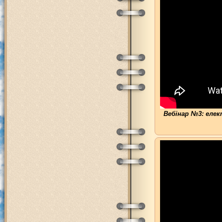
Вебінар №3: елек