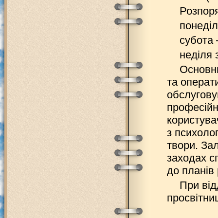
Розпоря
понеділ
субота 
неділя 
Основни
та операт
обслугову
професійн
користува
з психолог
твори. Зал
заходах с
до планів
При від
просвітни