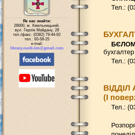
Тел.: (0
Як нас знайти:
29000, м. Хмельницький,
вул. Героїв Майдану, 28
БУХГАЛ
тел./факс: (0382) 79-44-92
тел.: 65-58-25
БЄЛОМ
e-mail:
library.ounb.km@gmail.com
бухгалтер
Тел.: (0
ВІДДІЛ
(І повер
Тел.: (0
Розпоря
понеділ