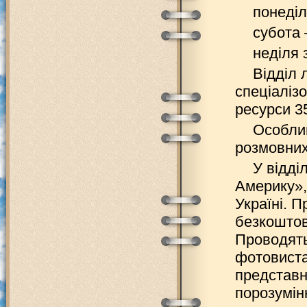
понеділ
cубота 
неділя 
Відділ 
спеціалізо
ресурси 3
Особлив
розмовних
У відді
Америку»,
Україні. 
безкоштов
Проводятьс
фотовистав
представн
порозумін