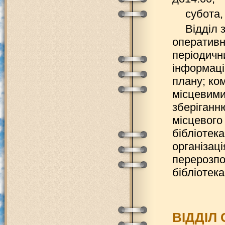
субота, 
Відділ 
оперативн
періодичн
інформаці
плану; ко
місцевими
зберіганн
місцевого
бібліотек
організац
перерозпо
бібліотек
ВІДДІЛ