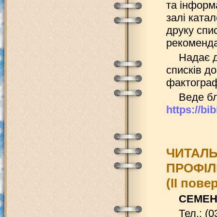
та інформа
залі катал
друку спи
рекомендац
Надає д
списків до
фактографі
Веде бл
https://b
ЧИТАЛЬ
ПРОФІ
(ІІ пове
СЕМЕНЮ
Тел.: (0