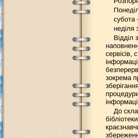
Розпоря
Понеділ
субота 
неділя 
Відділ 
наповненн
сервісів, 
інформаці
безперерв
зокрема п
зберіганн
процедури
інформаці
До скла
бібліотек
краєзнавчи
збереженн