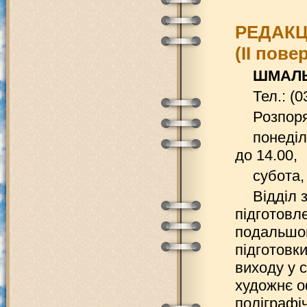
РЕДАКЦ
(ІІ пове
ШМАЛЬ 
Тел.: (
Розпоря
понеділ
до 14.00,
субота, 
Відділ 
підготовл
подальшог
підготовки
виходу у 
художнє о
поліграфі