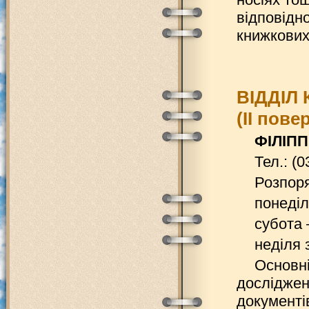
відповідно
книжкових
ВІДДІЛ
(ІІ пове
ФІЛІПП
Тел.: (0
Розпоря
понеділ
субота 
неділя 
Основні
досліджен
документів