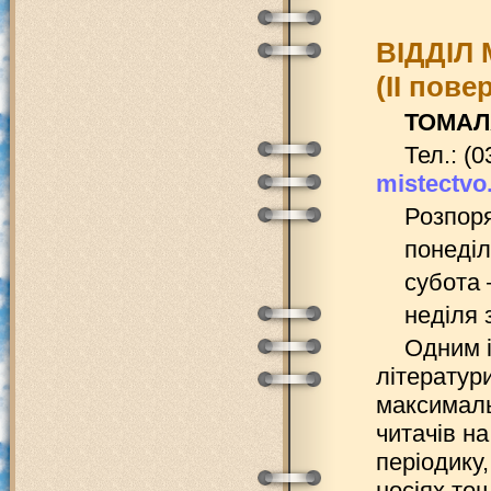
ВІДДІЛ
(ІІ пове
ТОМАЛ
Тел.: (0
mistectv
Розпоря
понеділ
субота 
неділя 
Одним і
літератур
максималь
читачів на
періодику
носіях то