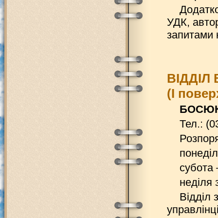
Додатко
УДК, автор
запитами 
ВІДДІЛ
(І повер
БОСЮК 
Тел.: (
Розпоря
понеділ
субота 
неділя 
Відділ 
управлінці