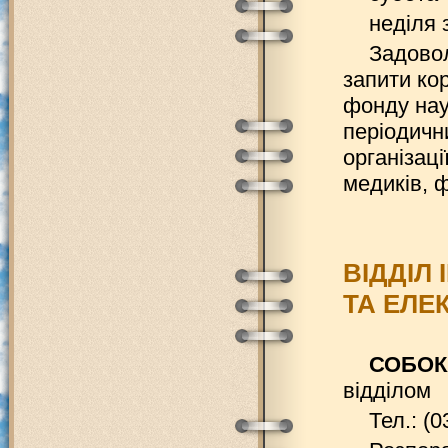
неділя 
Задовол
запити ко
фонду нау
періодичн
організаці
медиків, 
ВІДДІЛ
ТА ЕЛЕ
СОБОКА
відділом
Тел.: (0