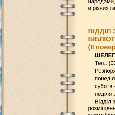
народами,
в різних г
ВІДДІЛ 
БІБЛІО
(ІІ пове
ШЕЛЕГЕ
Тел.: (0
Розпоря
понеділ
субота 
неділя 
Відділ 
розміщенн
книгозбірн