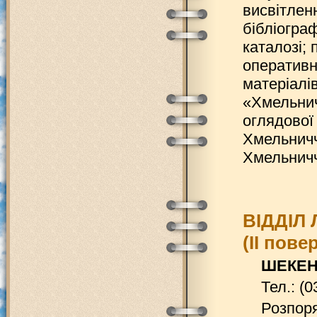
висвітлен
бібліогра
каталозі;
оперативн
матеріалі
«Хмельнич
оглядової
Хмельничч
Хмельнич
ВІДДІЛ
(ІІ пове
ШЕКЕНЕ
Тел.: (0
Розпоря