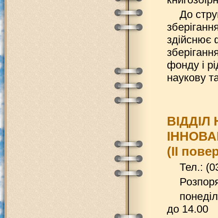
До стру
зберігання
здійснює 
зберіганн
фонду і рі
наукову та
ВІДДІЛ
ІННОВА
(ІІ пове
Тел.: (0
Розпоря
понеділ
до 14.00