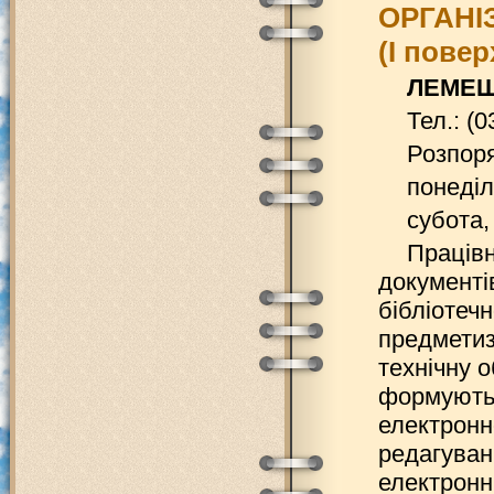
ОРГАНІ
(І повер
ЛЕМЕШЕ
Тел.: (0
Розпоря
понеділ
субота, 
Працівн
документі
бібліотеч
предметиз
технічну 
формують 
електронн
редагуван
електронн