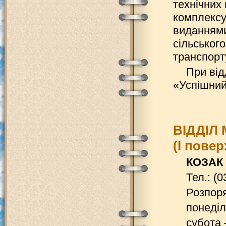
технічних
комплексу
виданнями
сільськог
транспорту
При від
«Успішний
ВІДДІЛ
(І повер
КОЗАК 
Тел.: (0
Розпоря
понеділ
субота 