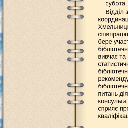
субота, 
Відділ 
координац
Хмельниць
співпрацює
бере участ
бібліотечн
вивчає та 
статистич
бібліотечн
рекоменду
бібліотечн
питань дія
консульта
сприяє пр
кваліфікац