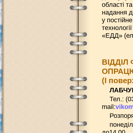
області та
надання д
у постійн
технологі
«ЕДД» (ел
ВІДДІЛ
ОПРАЦ
(І повер
ЛАБЧУК
Тел.: (0
mail:
viko
Розпоря
понеділ
до14.00,