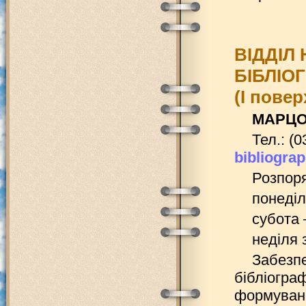
ВІДДІЛ 
БІБЛІОГ
(І повер
МАРЦО
Тел.: (0
bibliogr
Розпоря
понеділ
субота 
неділя 
Забезпе
бібліогра
формуванн