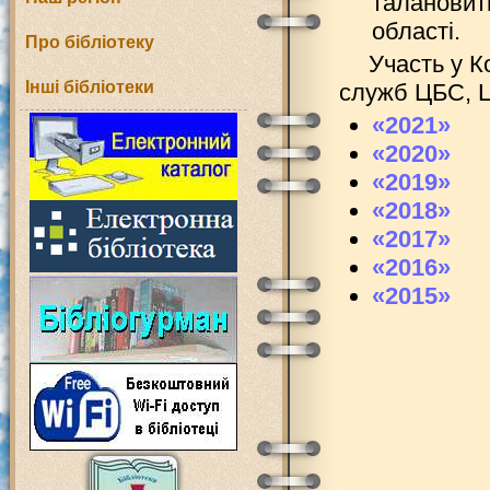
талановит
області.
Про бібліотеку
Участь у К
Інші бібліотеки
служб ЦБС, Ц
«2021»
«2020»
«2019»
«2018»
«2017»
«2016»
«2015»