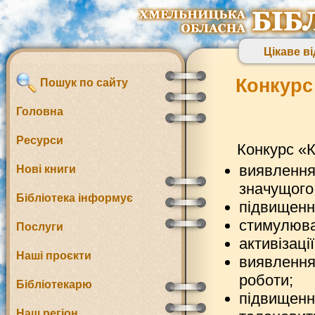
Цікаве ві
Конкурс
Пошук по сайту
Головна
Ресурси
Конкурс «
виявлення
Нові книги
значущого 
Бібліотека інформує
підвищення
стимулюва
Послуги
активізаці
Наші проєкти
виявлення
роботи;
Бібліотекарю
підвищення
Наш регіон