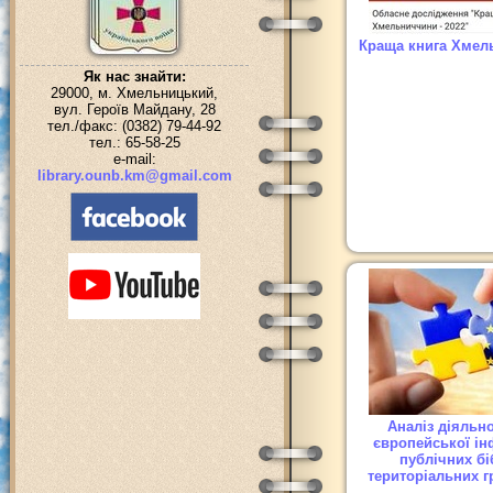
Краща книга Хмел
Як нас знайти:
29000, м. Хмельницький,
вул. Героїв Майдану, 28
тел./факс: (0382) 79-44-92
тел.: 65-58-25
e-mail:
library.ounb.km@gmail.com
Аналіз діяльно
європейської ін
публічних бі
територіальних г