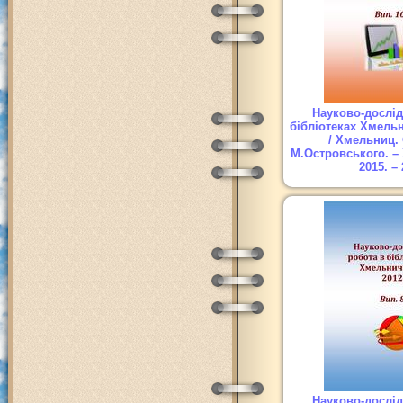
Науково-дослід
бібліотеках Хмель
/ Хмельниц.
М.Островського. –
2015. – 
Науково-дослід