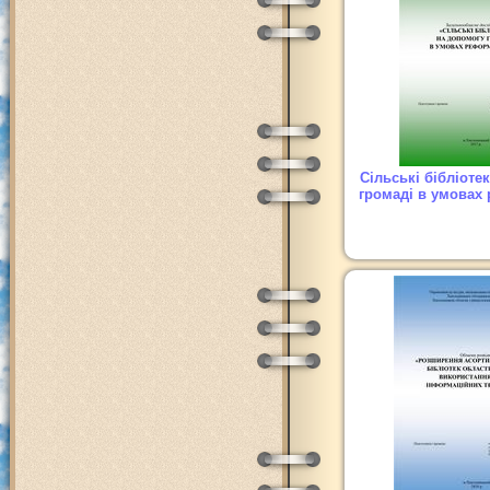
Сільські бібліоте
громаді в умовах