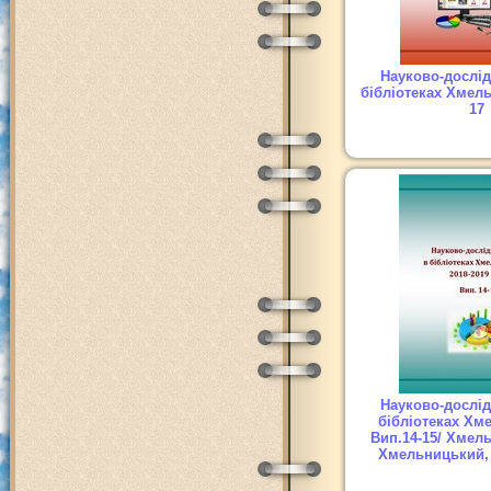
Науково-дослід
бібліотеках Хмел
17
Науково-дослід
бібліотеках Хм
Вип.14-15/ Хмел
Хмельницький, 2