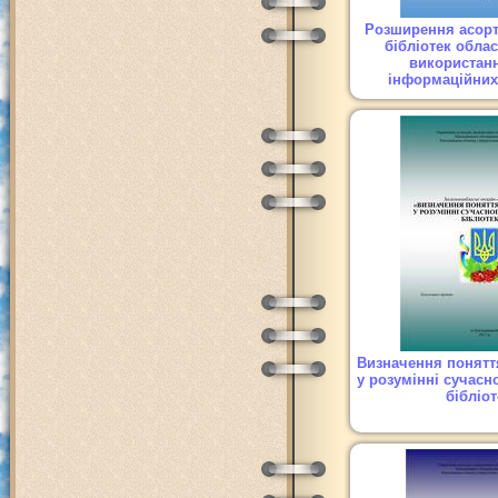
Розширення асорт
бібліотек облас
використан
інформаційних
Визначення понятт
у розумінні сучасн
бібліо