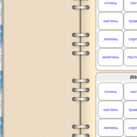
січень
лю
квітень
тра
липень
сер
жовтень
лист
201
січень
лю
квітень
тра
липень
сер