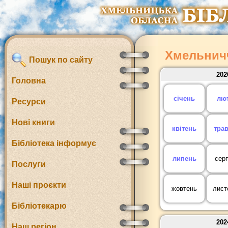
Хмельничч
Пошук по сайту
202
Головна
січень
лю
Ресурси
Нові книги
квітень
тра
Бібліотека інформує
липень
сер
Послуги
Наші проєкти
жовтень
лист
Бібліотекарю
202
Наш регіон