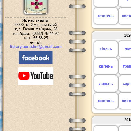
жовтень
лист
Як нас знайти:
29000, м. Хмельницький,
вул. Героїв Майдану, 28
тел./факс: (0382) 79-44-92
202
тел.: 65-58-25
e-mail:
library.ounb.km@gmail.com
січень
лю
квітень
тра
липень
сер
жовтень
лист
201