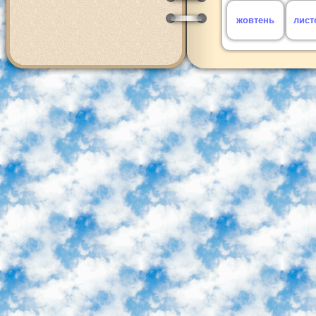
жовтень
лист