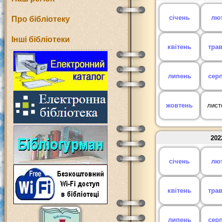
січень
лю
Про бібліотеку
Інші бібліотеки
квітень
тра
липень
сер
жовтень
лист
202
січень
лю
квітень
тра
липень
сер