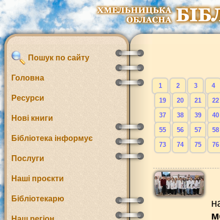
Пошук по сайту
Головна
1
2
3
4
Ресурси
19
20
21
22
37
38
39
40
Нові книги
55
56
57
58
Бібліотека інформує
73
74
75
76
Послуги
Наші проєкти
Бібліотекарю
н
м
Наш регіон