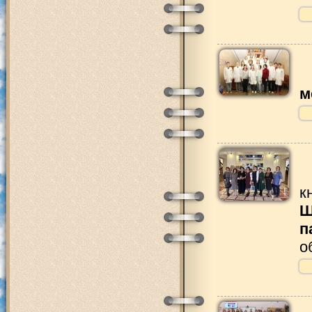
м
к
Ш
п
о