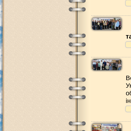
т
В
У
о
і