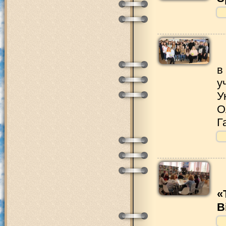
в
у
У
О
Г
«
В