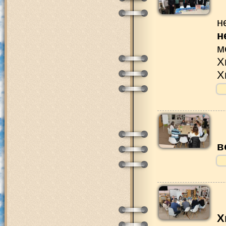
н
н
м
Х
Х
в
Х