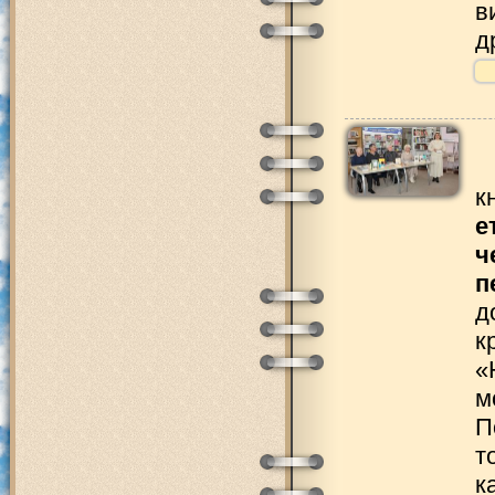
в
д
к
е
ч
п
д
к
«
м
П
т
к