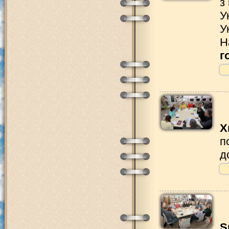
з
У
У
Н
г
Х
п
д
S