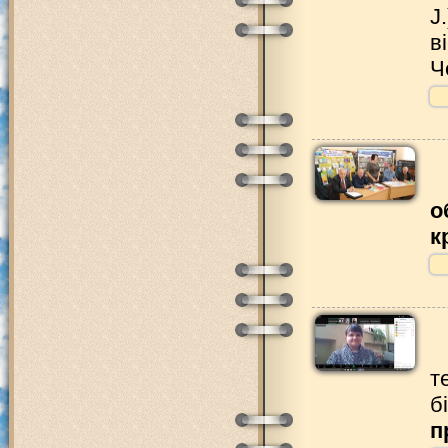
J
в
Ч
о
к
т
б
п