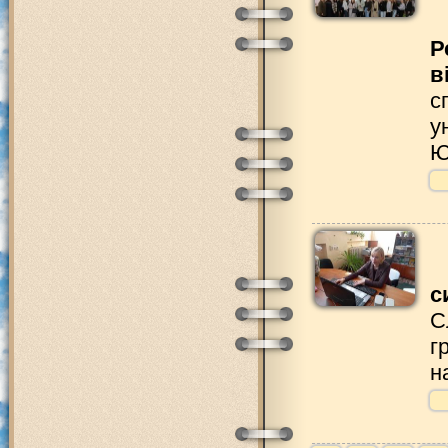
Р
в
с
у
Ю
с
С
г
н