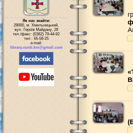
г
ф
Як нас знайти:
29000, м. Хмельницький,
А
вул. Героїв Майдану, 28
тел./факс: (0382) 79-44-92
тел.: 65-58-25
e-mail:
library.ounb.km@gmail.com
«
В
(