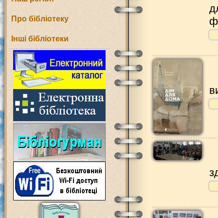
д
Про бібліотеку
ф
Інші бібліотеки
в
з