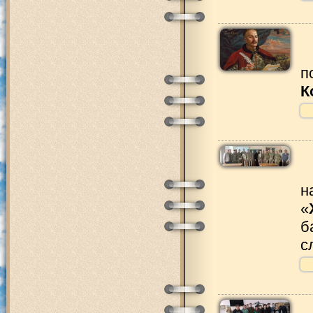
п
К
н
«
б
с