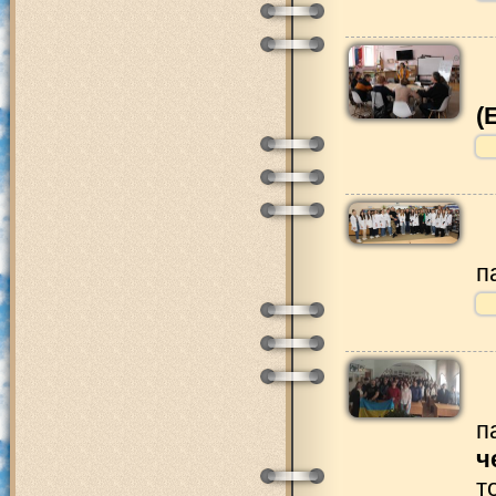
(
п
п
ч
т