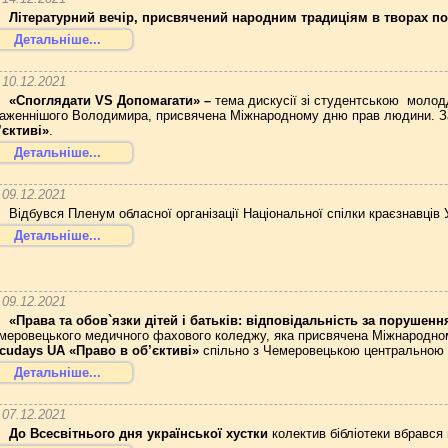
Літературний вечір, присвячений народним традиціям в творах п
Детальніше...
10.12.2021
«Споглядати
VS
Допомагати
»
–
тема дискусії зі студентською моло
аженнішого Володимира, присвячена Міжнародному дню прав людини. Зах
’єктиві»
.
Детальніше...
09.12.2021
Відбувся Пленум обласної організації Національної спілки краєзнавці
Детальніше...
09.12.2021
«Права та обов`язки дітей і батьків: відповідальність за порушен
меровецького медичного фахового коледжу, яка присвячена Міжнародному
cudays
UA
«Право в об’єктиві»
спільно з Чемеровецькою центральною 
Детальніше...
07.12.2021
До Всесвітнього дня української хустки
колектив бібліотеки вбрався 