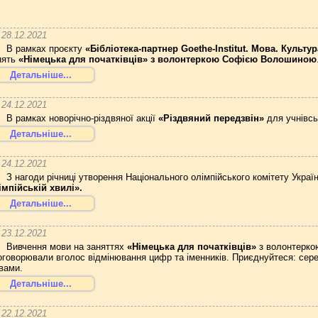
28.12.2021
В рамках проєкту
«Бібліотека-партнер Goethe-Institut. Мова. Культу
нять
«Німецька для початківців» з волонтеркою Софією Волошиною
Детальніше...
24.12.2021
В рамках новорічно-різдвяної акції
«Різдвяний передзвін»
для учнівськ
Детальніше...
24.12.2021
З нагоди річниці утворення Національного олімпійського комітету Украї
імпійській хвилі».
Детальніше...
23.12.2021
Вивчення мови на заняттях
«Німецька для початківців»
з волонтерко
оговорювали вголос відмінювання цифр та іменників. Приєднуйтеся: середа
вами.
Детальніше...
22.12.2021