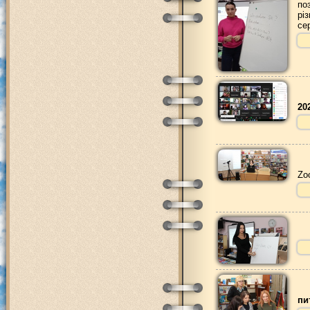
по
рі
се
20
Zo
пи