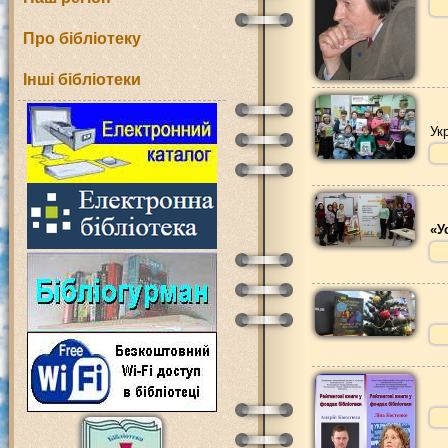
Про бібліотеку
Інші бібліотеки
Ук
«У