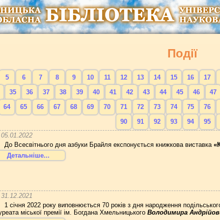
Події
5
6
7
8
9
10
11
12
13
14
15
16
17
35
36
37
38
39
40
41
42
43
44
45
46
47
64
65
66
67
68
69
70
71
72
73
74
75
76
90
91
92
93
94
95
05.01.2022
До Всесвітнього дня азбуки Брайля експонується книжкова виставка
«
Детальніше...
31.12.2021
1 січня 2022 року виповнюється 70 років з дня народження подільського
уреата міської премії ім. Богдана Хмельницького
Володимира Андрійови