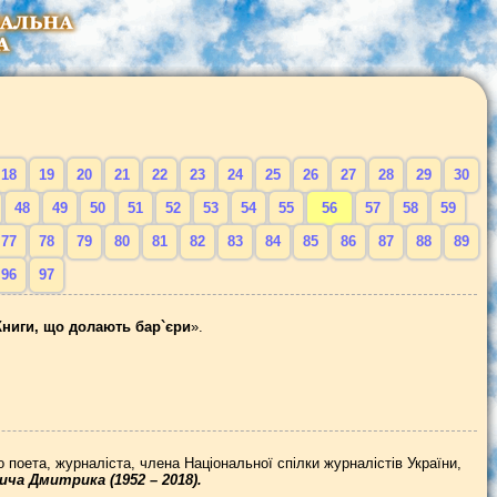
18
19
20
21
22
23
24
25
26
27
28
29
30
48
49
50
51
52
53
54
55
56
57
58
59
77
78
79
80
81
82
83
84
85
86
87
88
89
96
97
Книги, що долають бар`єри
».
 поета, журналіста, члена Національної спілки журналістів України,
ча Дмитрика (1952 – 2018).