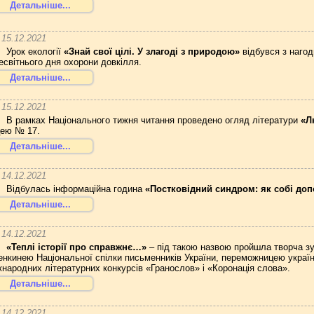
Детальніше...
15.12.2021
Урок екології
«Знай свої цілі. У злагоді з природою»
відбувся з наго
есвітнього дня охорони довкілля.
Детальніше...
15.12.2021
В рамках Національного тижня читання проведено огляд літератури
«Л
цею № 17.
Детальніше...
14.12.2021
Відбулась інформаційна година
«Постковідний синдром: як собі до
Детальніше...
14.12.2021
«Теплі історії про справжнє…»
– під такою назвою пройшла творча зу
енкинею Національної спілки письменників України, переможницею украї
жнародних літературних конкурсів «Гранослов» і «Коронація слова».
Детальніше...
14.12.2021