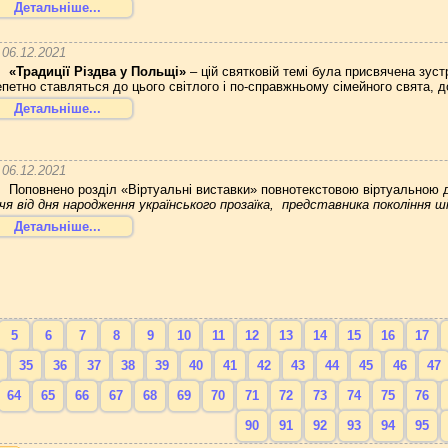
Детальніше...
06.12.2021
«Традиції Різдва у Польщі»
– цій святковій темі була присвячена зуст
епетно ставляться до цього світлого і по-справжньому сімейного свята, д
Детальніше...
06.12.2021
Поповнено розділ «Віртуальні виставки» повнотекстовою віртуальною 
ччя від дня народження українського прозаїка,
представника покоління ш
Детальніше...
5
6
7
8
9
10
11
12
13
14
15
16
17
35
36
37
38
39
40
41
42
43
44
45
46
47
64
65
66
67
68
69
70
71
72
73
74
75
76
90
91
92
93
94
95