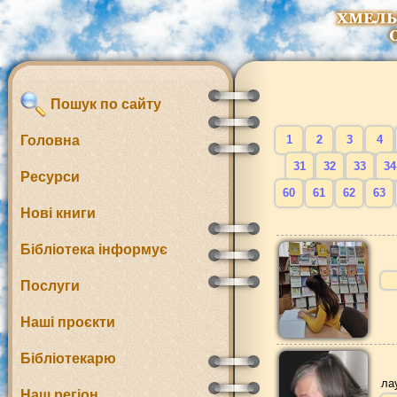
Пошук по сайту
Головна
1
2
3
4
31
32
33
34
Ресурси
60
61
62
63
Нові книги
Бібліотека інформує
Послуги
Наші проєкти
Бібліотекарю
ла
Наш регіон