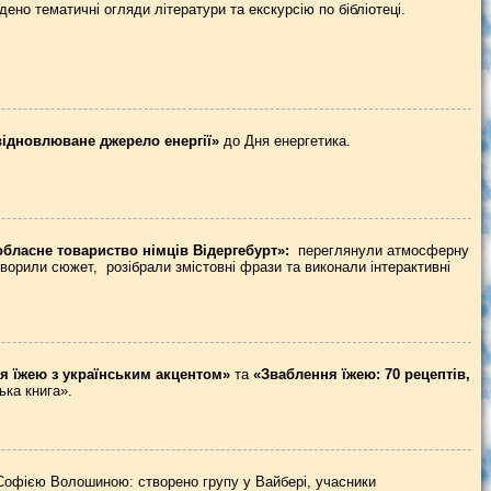
ено тематичні огляди літератури та екскурсію по бібліотеці.
відновлюване джерело енергії»
до Дня енергетика.
бласне товариство німців Відергебурт»:
переглянули атмосферну
обговорили сюжет, розібрали змістовні фрази та виконали інтерактивні
я їжею з українським акцентом»
та
«Зваблення їжею: 70 рецептів,
ка книга».
офією Волошиною: створено групу у Вайбері, учасники