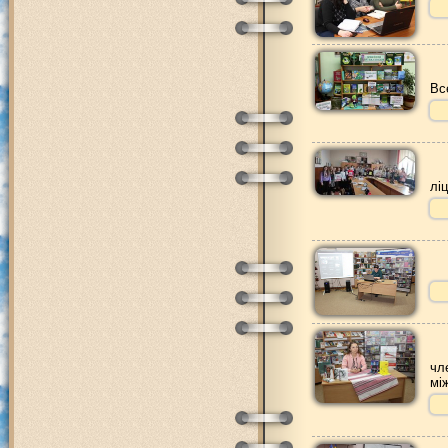
Вс
лі
чл
мі