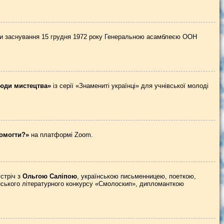
ди заснування 15 грудня 1972 року Генеральною асамблеєю ООН
юди мистецтва»
із серії «Знамениті українці» для учнівської молоді
помогти?»
на платформі Zoom.
стріч з
Ольгою Саліпою
, українською письменницею, поеткою,
нського літературного конкурсу «Смолоскип», дипломанткою