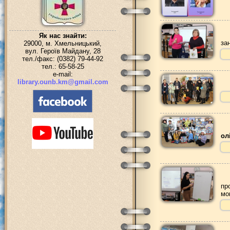
Як нас знайти:
за
29000, м. Хмельницький,
вул. Героїв Майдану, 28
тел./факс: (0382) 79-44-92
тел.: 65-58-25
e-mail:
library.ounb.km@gmail.com
ол
пр
мо