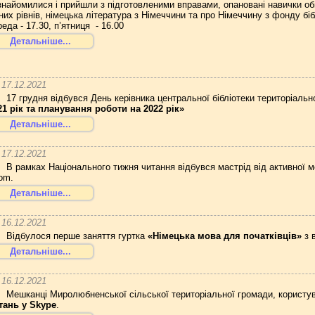
знайомилися і прийшли з підготовленими вправами, опановані навички обг
зних рівнів, німецька література з Німеччини та про Німеччину з фонду бібл
реда - 17.30, п’ятниця - 16.00
Детальніше...
17.12.2021
17 грудня відбувся День керівника центральної бібліотеки територіаль
21 рік та планування роботи на 2022 рік»
Детальніше...
17.12.2021
В рамках Національного тижня читання відбувся мастрід від активної 
om.
Детальніше...
16.12.2021
Відбулося перше заняття гуртка
«Німецька мова для початківців»
з 
Детальніше...
16.12.2021
Мешканці Миролюбненської сільської територіальної громади, користув
тань у Skype
.