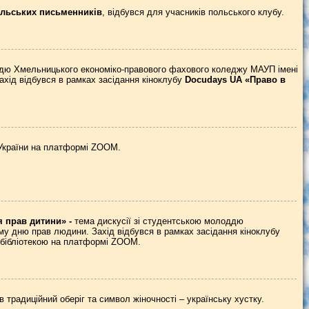
ольських письменників
, відбувся для учасників польського клубу.
ддю Хмельницького економіко-правового фахового коледжу МАУП імені
ід відбувся в рамках засідання кіноклубу
Docudays
UA
«Право в
в України на платформі ZOOM.
ня прав дитини»
-
тема дискусії зі студентською молоддю
 дню прав людини. Захід відбувся в рамках засідання кіноклубу
бібліотекою на платформі ZOOM.
в традиційний оберіг та символ жіночності – українську хустку.