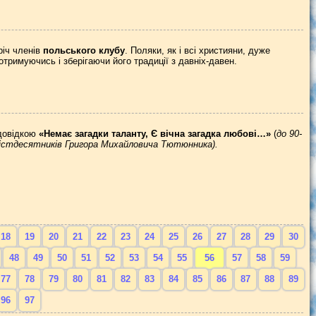
річ членів
польського клубу
. Поляки, як і всі християни, дуже
отримуючись і зберігаючи його традиції з давніх-давен.
довідкою
«Немає загадки таланту, Є вічна загадка любові…»
(
до 90-
істдесятників Григора Михайловича Тютюнника).
18
19
20
21
22
23
24
25
26
27
28
29
30
48
49
50
51
52
53
54
55
56
57
58
59
77
78
79
80
81
82
83
84
85
86
87
88
89
96
97