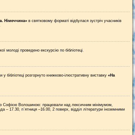
ра. Німеччина»
в святковому форматі відбулася зустріч учасників
.
ої молоді проведено екскурсію по бібліотеці.
ни у бібліотеці розгорнуто книжково-ілюстративну виставку
«На
ю Софією Волошиною: працювали над лексичним мінімумом,
 – 17.30, п`ятниця –16.00, 2 поверх, відділ літератури іноземними