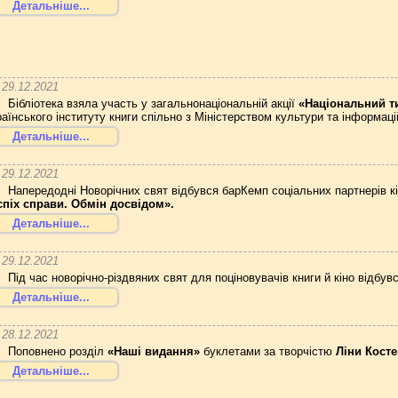
Детальніше...
29.12.2021
Бібліотека взяла участь у загальнонаціональній акції
«Національний т
раїнського інституту книги спільно з Міністерством культури та інформаці
Детальніше...
29.12.2021
Напередодні Новорічних свят відбувся барКемп соціальних партнерів к
спіх справи. Обмін досвідом».
Детальніше...
29.12.2021
Під час новорічно-різдвяних свят для поціновувачів книги й кіно відбув
Детальніше...
28.12.2021
Поповнено розділ
«Наші видання»
буклетами за творчістю
Ліни Кост
Детальніше...