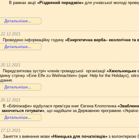
В рамках акції
«Різдвяний передзвін»
для учнівської молоді провед
Детальніше...
22.12.2021
Проведено інформаційну годину
«Енергетична верба– екологічне та 
Детальніше...
20.12.2021
Передсвяткова зустріч членів громадської організації
«Хмельницьке о
здвяну стрічку «Eine Elfe zu Weihnachten» (ориг. Help for the Holidays), 
вдання.
Детальніше...
20.12.2021
В «Бібліокафе» відбулася прем’єра книг Євгена Клопотенка
«Звабленн
і захочеться готувати»
, що надійшли за Державною програмою «Українсь
Детальніше...
17.12.2021
Заняття з вивчення мови
«Німецька для початківців»
з волонтеркою С