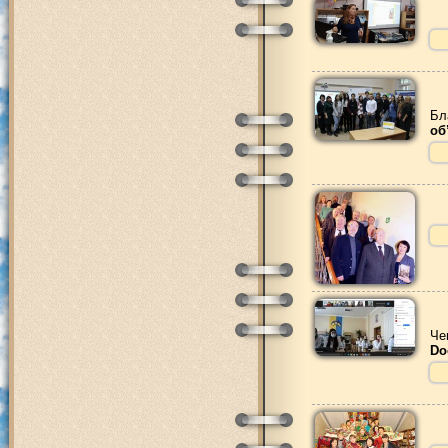
Бл
об
Че
Do