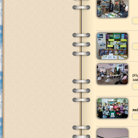
рі
за
як