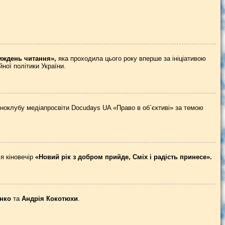
иждень читання»,
яка проходила цього року вперше за ініціативою
йної політики України.
іноклубу медіапросвіти Docudays UA «Право в об`єктиві» за темою
ся кіновечір
«Новий рік з добром прийде, Сміх і радість принесе».
енко
та
Андрія Кокотюхи
.