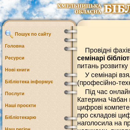
Пошук по сайту
Головна
Провідні фахів
семінарі бібліо
Ресурси
питань розвитку
Нові книги
У семінарі взя
(професійно-техн
Бібліотека інформує
Під час онлай
Послуги
Катерина Чабан 
Наші проєкти
цифрові компете
про складові циф
Бібліотекарю
наголосила на п
Наш регіон