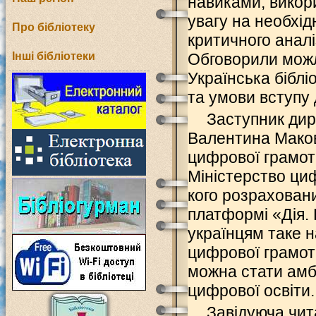
навиками, викори
увагу на необхід
Про бібліотеку
критичного аналі
Інші бібліотеки
Обговорили можл
Українська біблі
та умови вступу д
Заступник дир
Валентина Маков
цифрової грамот
Міністерство циф
кого розрахован
платформі «Дія. 
українцям таке 
цифрової грамотн
можна стати амб
цифрової освіти.
Завідуюча чит