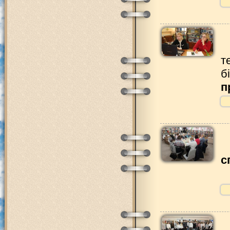
т
б
п
с