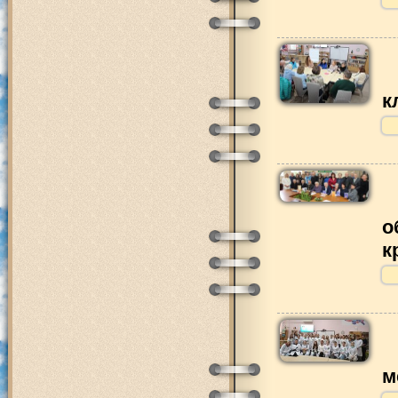
к
о
к
м