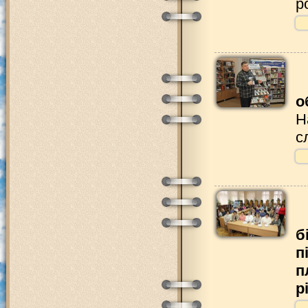
р
о
Н
с
б
п
п
р