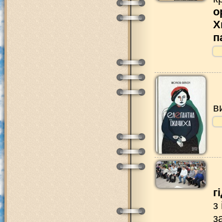
о
Х
п
в
г
з
з