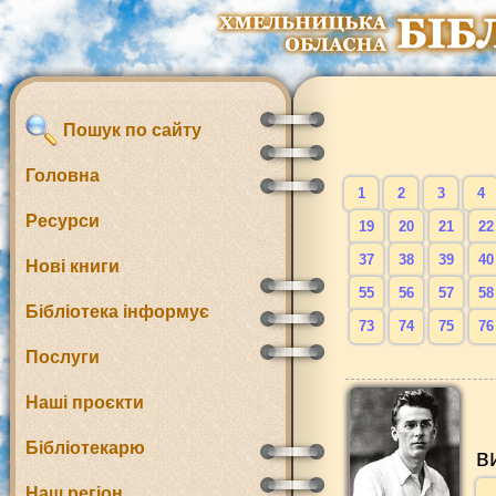
Пошук по сайту
Головна
1
2
3
4
Ресурси
19
20
21
22
37
38
39
40
Нові книги
55
56
57
58
Бібліотека інформує
73
74
75
76
Послуги
Наші проєкти
Бібліотекарю
в
Наш регіон