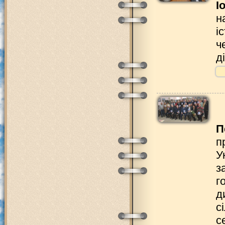
І
н
і
ч
д
П
п
У
з
г
д
с
с