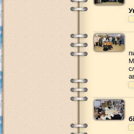
У
п
М
с
а
б