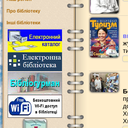
Про бібліотеку
Інші бібліотеки
в
ж
т
Б
п
д
Х
Х