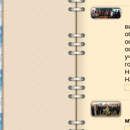
в
о
о
о
у
г
Н
Н
м