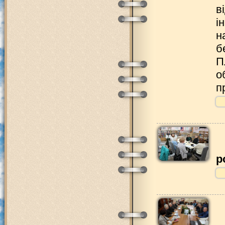
в
і
н
б
П
о
п
р