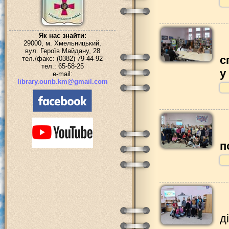
Як нас знайти:
29000, м. Хмельницький,
вул. Героїв Майдану, 28
с
тел./факс: (0382) 79-44-92
тел.: 65-58-25
у
e-mail:
library.ounb.km@gmail.com
п
д