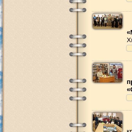
«
Х
п
«
к