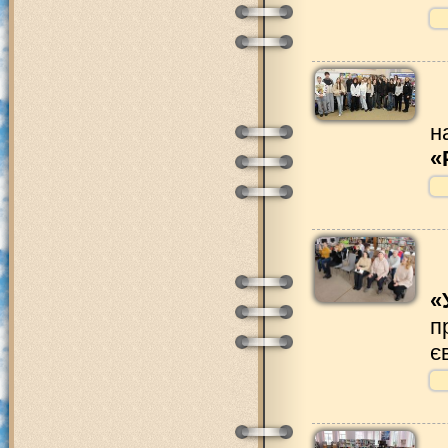
н
«
«
п
є