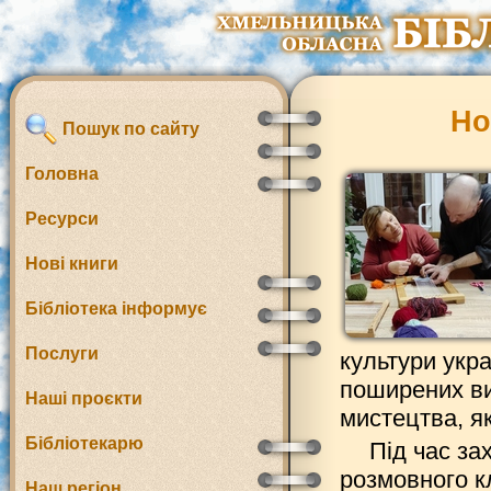
Но
Пошук по сайту
Головна
Ресурси
Нові книги
Бібліотека інформує
Послуги
культури укр
поширених ви
Наші проєкти
мистецтва, як
Бібліотекарю
Під час за
розмовного к
Наш регіон