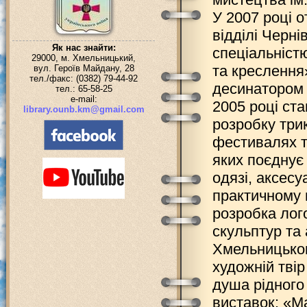
У 2007 році 
відділі Черні
Як нас знайти:
спеціальніст
29000, м. Хмельницький,
та креслення
вул. Героїв Майдану, 28
тел./факс: (0382) 79-44-92
десинатором 
тел.: 65-58-25
e-mail:
2005 році ст
library.ounb.km@gmail.com
розробку трик
фестивалях т
яких поєднує 
одязі, аксесу
практичному 
розробка лого
скульптур та 
Хмельницькою
художній твір
душа рідного
виставок: «Ма