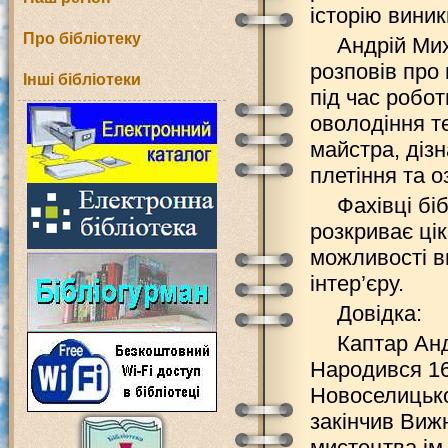
історію виник
Про бібліотеку
Андрій Ми
розповів про 
Інші бібліотеки
під час робо
оволодіння т
майстра, діз
плетіння та 
Фахівці бі
розкриває цік
можливості в
інтер’єру.
Довідка:
Каптар Анд
Народився 16
Новоселицько
закінчив Виж
мистецтва ім