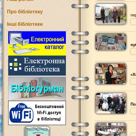
Про бібліотеку
пе
Інші бібліотеки
пу
«Х
По