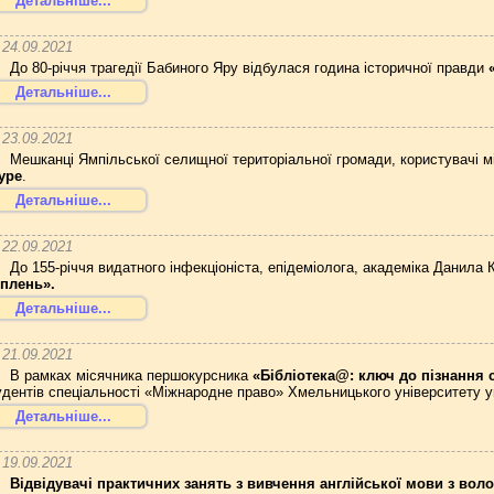
Детальніше...
24.09.2021
До 80-річчя трагедії Бабиного Яру відбулася година історичної правди
Детальніше...
23.09.2021
Мешканці Ямпільської селищної територіальної громади, користувачі міс
ype
.
Детальніше...
22.09.2021
До 155-річчя видатного інфекціоніста, епідеміолога, академіка Данила
плень».
Детальніше...
21.09.2021
В рамках місячника першокурсника
«Бібліотека@: ключ до пізнання с
удентів спеціальності «Міжнародне право» Хмельницького університету у
Детальніше...
19.09.2021
Відвідувачі практичних занять з вивчення англійської мови з вол