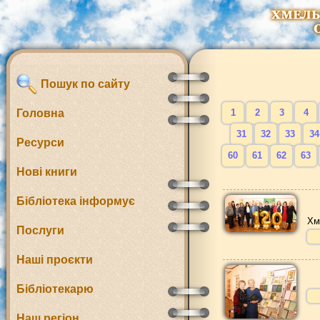
Пошук по сайту
Головна
1
2
3
4
31
32
33
34
Ресурси
60
61
62
63
Нові книги
Бібліотека інформує
Хм
Послуги
Наші проєкти
Бібліотекарю
Наш регіон