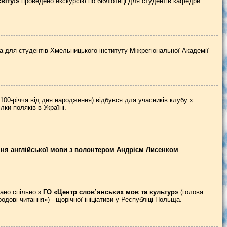
віту!»
проведено екскурсію по бібліотеці для студентів кафедри
а для студентів Хмельницького інституту Міжрегіональної Академії
100-річчя від дня народження) відбувся для учасників клубу з
ки поляків в Україні.
ння англійської мови з волонтером Андрієм Лисенком
вано спільно з
ГО «Центр слов’янських мов та культур»
(голова
дові читання») - щорічної ініціативи у Республіці Польща.