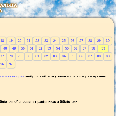
18
19
20
21
22
23
24
25
26
27
28
29
30
48
49
50
51
52
53
54
55
56
57
58
59
77
78
79
80
81
82
83
84
85
86
87
88
89
96
97
я точка опори
»
відбулися обласні
урочистості
з часу заснування
ібліотечної справи із працівниками бібліотеки
.