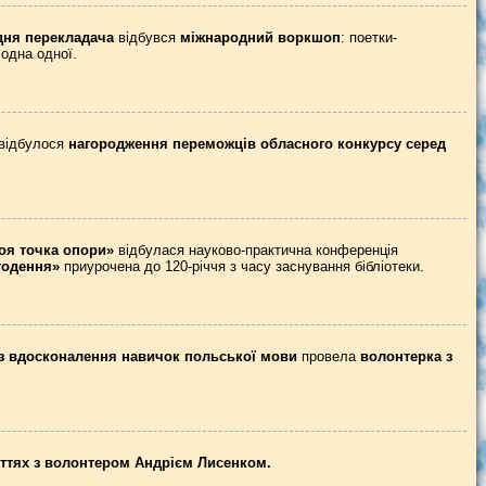
дня перекладача
відбувся
міжнародний воркшоп
: поетки-
 одна одної.
 відбулося
нагородження переможців обласного конкурсу серед
воя точка опори»
відбулася науково-практична конференція
годення»
приурочена до 120-річчя з часу заснування бібліотеки.
з вдосконалення навичок польської мови
провела
волонтерка з
яттях з волонтером Андрієм Лисенком.