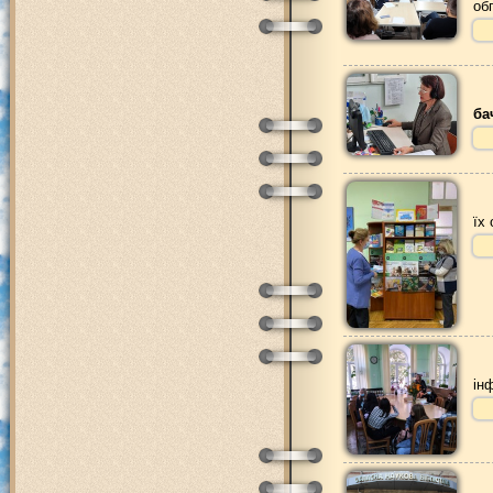
об
ба
їх
ін