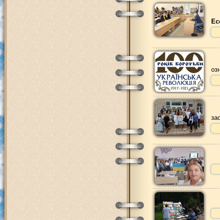
Ec
оз
за