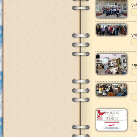
ук
уп
вд
Не