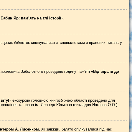
«Бабин Яр: пам’ять на тлі історії».
цевих бібліотек спілкувалися зі спеціалістами з правових питань у
 Кириловича Заболотного проведено годину пам’яті
«Від віршів до
віту!»
екскурсію головною книгозбірнею області проведено для
правління та права ім. Леоніда Юзькова (викладач Нагорна О.О.).
онтером А. Лисенком
, як завжди, багато спілкувалися під час