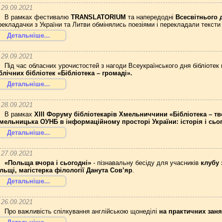
29.09.2021
В рамках фестивалю
TRANSLATORIUM
та напередодні
Всесвітнього 
рекладачки з України та Литви обмінялись поезіями і перекладали тексти
Детальніше...
29.09.2021
Під час обласних урочистостей з нагоди Всеукраїнського дня бібліотек
блічних бібліотек «Бібліотека – громаді».
Детальніше...
28.09.2021
В рамках
ХІІІ Форуму бібліотекарів Хмельниччини «Бібліотека – т
мельницька ОУНБ в інформаційному просторі України: історія і сьо
Детальніше...
27.09.2021
«Польща вчора і сьогодні»
- пізнавальну бесіду для учасників
клубу 
льщі, магістерка філології Данута Сов’яр
.
Детальніше...
26.09.2021
Про важливість спілкування англійською щонеділі
на практичних зан