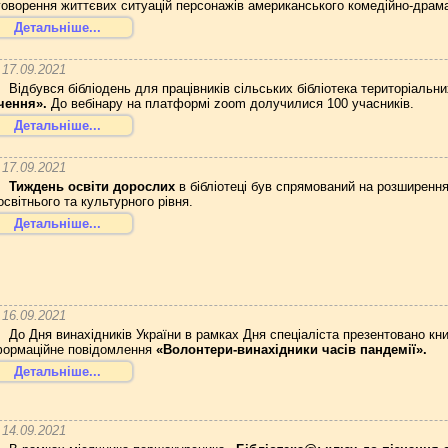
говорення життєвих ситуацій персонажів американського комедійно-драмат
Детальніше...
17.09.2021
Відбувся бібліодень для працівників сільських бібліотека територіальн
чення».
До вебінару на платформі zoom долучилися 100 учасників.
Детальніше...
17.09.2021
Тиждень освіти дорослих
в бібліотеці був спрямований на розширенн
 освітнього та культурного рівня.
Детальніше...
16.09.2021
До Дня винахідників України в рамках Дня спеціаліста презентовано к
формаційне повідомлення
«Волонтери-винахідники часів пандемії».
Детальніше...
14.09.2021