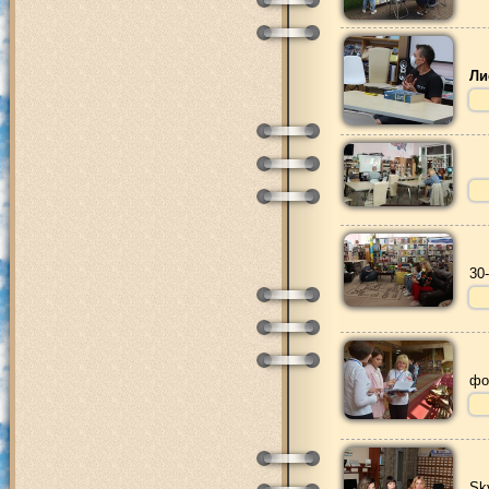
Ли
30
фо
Sk