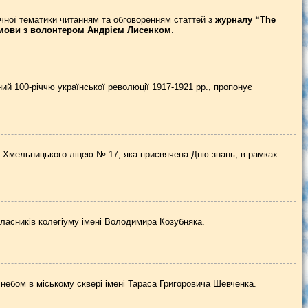
чної тематики читанням та обговоренням статтей з
журналу “The
ї мови з волонтером Андрієм Лисенком
.
ий 100-річчю української революції 1917-1921 рр., пропонує
ю Хмельницького ліцею № 17, яка присвячена Дню знань, в рамках
асників колегіуму імені Володимира Козубняка.
 небом в міському сквері імені Тараса Григоровича Шевченка.