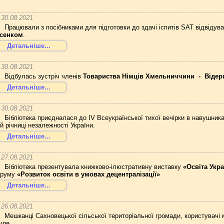
30.08.2021
Працювали з посібниками для підготовки до здачі іспитів SAT відвідув
сенком
.
Детальніше...
30.08.2021
Відбулась зустріч членів
Товариства Німців Хмельниччини - Відер
Детальніше...
30.08.2021
Бібліотека приєдналася до IV Всеукраїнської тихої вечірки
в навушник
-й річниці незалежності України.
Детальніше...
27.08.2021
Бібліотека презентувала книжково-ілюстративну виставку
«Освіта Укра
руму
«Розвиток освіти в умовах децентралізації»
Детальніше...
26.08.2021
Мешканці Сахновецької сільської територіальної громади, користувачі м
ype.