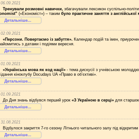
06.09.2021
Тренували розмовні навички,
збагачували лексикон суспільно-політи
onomist”
(«Економіст») – таким
було практичне заняття з англійсько
Детальніше...
02.09.2021
«Персони. Повертаємо із забуття».
Календар подій та імен, приурочен
найомитись з датами і подіями вересня.
Детальніше...
01.09.2021
«
Українська мова як код нації
»
- тема дискусії з учнівською молодд
сідання кіноклубу Docudays UA «Право в об’єктиві».
Детальніше...
01.09.2021
До Дня знань відбувся перший урок
«З Україною в серці»
для старшокл
Детальніше...
31.08.2021
Відбулося закриття 7-го сезону Літнього читального залу під відкритим
Детальніше...