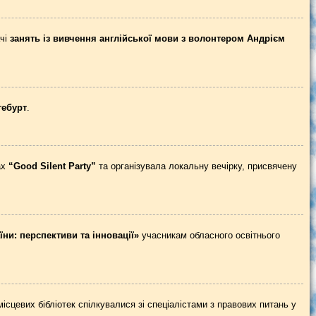
ачі
занять із вивчення англійської мови з волонтером Андрієм
гебурт
.
ах
“
Good Silent Party”
та організувала локальну вечірку, присвячену
їни: перспективи та інновації»
учасникам обласного освітнього
ісцевих бібліотек спілкувалися зі спеціалістами з правових питань у