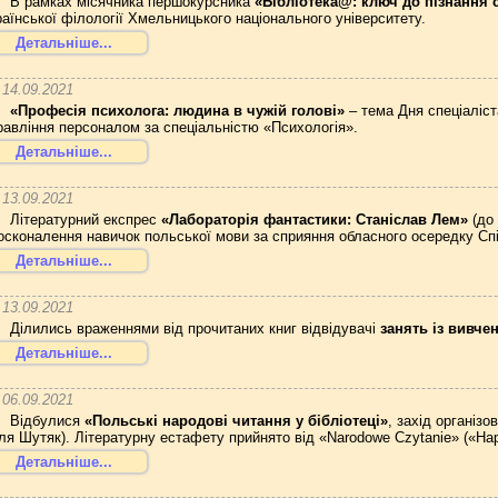
В рамках місячника першокурсника
«Бібліотека@: ключ до пізнання с
раїнської філології Хмельницького національного університету.
Детальніше...
14.09.2021
«Професія психолога: людина в чужій голові»
– тема Дня спеціаліст
равління персоналом за спеціальністю «Психологія».
Детальніше...
13.09.2021
Літературний експрес
«Лабораторія фантастики: Станіслав Лем»
(до 
осконалення навичок польської мови за сприяння обласного осередку Спіл
Детальніше...
13.09.2021
Ділились враженнями від прочитаних книг відвідувачі
занять із вивче
Детальніше...
06.09.2021
Відбулися
«Польські народові читання у бібліотеці»
, захід організо
ля Шутяк). Літературну естафету прийнято від «Narodowe Czytanie» («Наро
Детальніше...