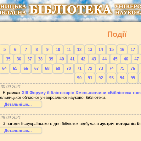
Події
5
6
7
8
9
10
11
12
13
14
15
16
17
35
36
37
38
39
40
41
42
43
44
45
46
47
64
65
66
67
68
69
70
71
72
73
74
75
76
90
91
92
93
94
95
30.09.2021
В рамках
ХІІІ Форуму бібліотекарів Хмельниччини
«
Бібліотека тво
ельницької обласної універсальної наукової бібліотеки.
Детальніше...
29.09.2021
З нагоди Всеукраїнського дня бібліотек відбулася
зустріч ветеранів б
Детальніше...