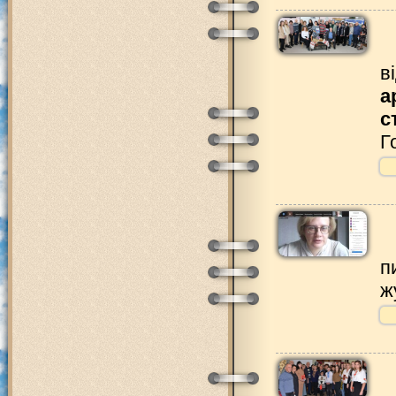
в
а
с
Г
п
ж