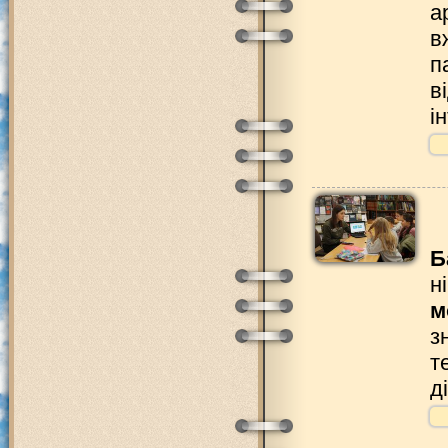
а
в
п
в
і
Б
н
м
з
т
д