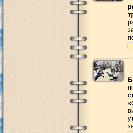
р
т
р
з
п
Б
н
с
«
в
у
з