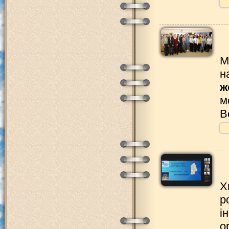
М
н
ж
м
В
Х
р
і
о