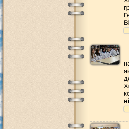
Х
г
Г
В
н
я
д
Х
к
н