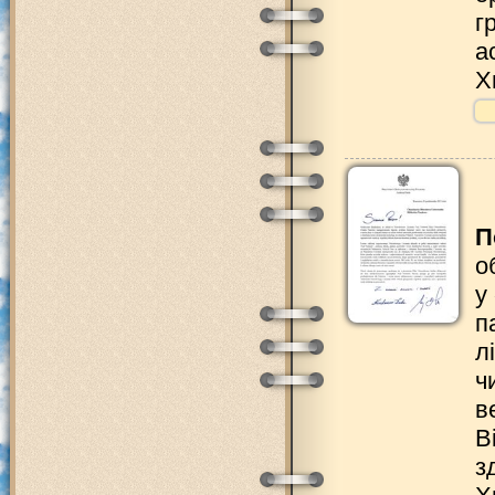
г
а
Х
П
о
у
п
л
ч
в
В
з