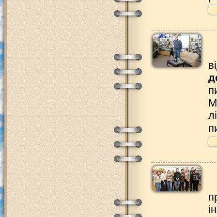
в
д
п
М
л
п
п
і