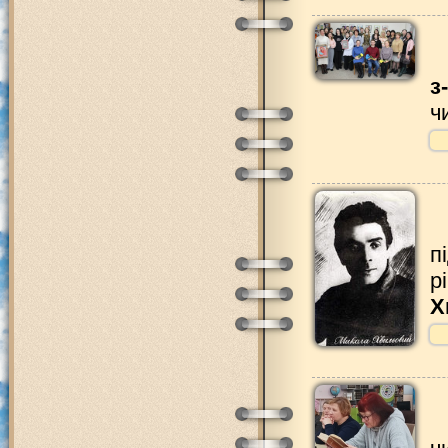
з
ч
п
р
Х