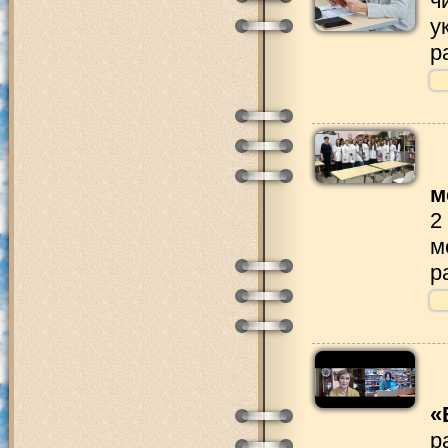
ч
у
р
м
2
м
р
«
р