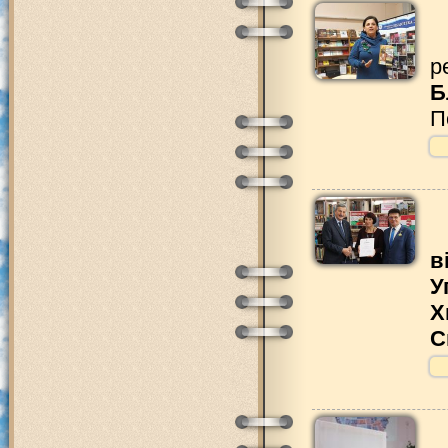
р
Б
П
в
У
Х
С