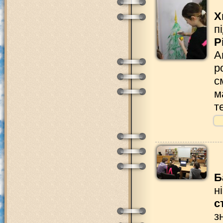
Х
п
Р
А
р
с
м
т
Б
н
с
з