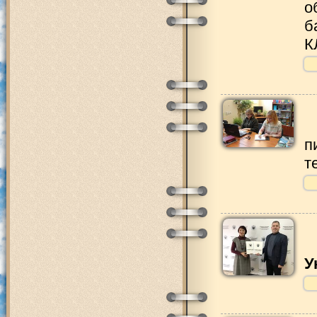
о
б
К
п
т
У