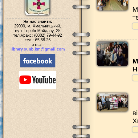
М
т
Як нас знайти:
29000, м. Хмельницький,
вул. Героїв Майдану, 28
тел./факс: (0382) 79-44-92
тел.: 65-58-25
e-mail:
library.ounb.km@gmail.com
М
Н
в
Х