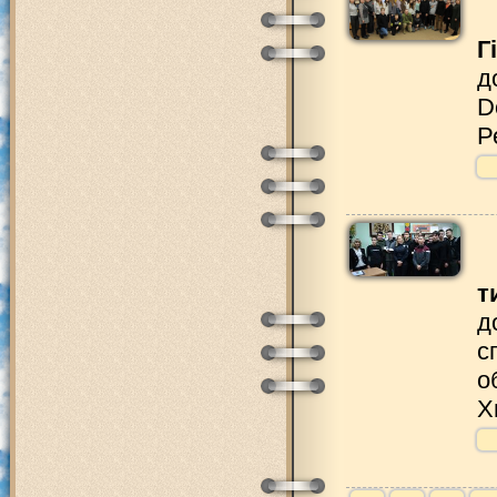
Г
д
D
Р
т
д
с
о
Х