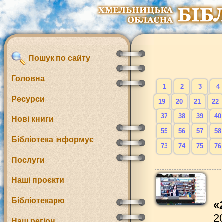
Пошук по сайту
Головна
1
2
3
4
Ресурси
19
20
21
22
37
38
39
40
Нові книги
55
56
57
58
Бібліотека інформує
73
74
75
76
Послуги
Наші проєкти
Бібліотекарю
«
2
Наш регіон