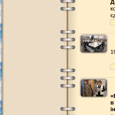
Д
к
є
1
«
в
і