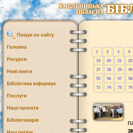
Пошук по сайту
Головна
1
2
3
4
Ресурси
19
20
21
22
37
38
39
40
Нові книги
55
56
57
58
Бібліотека інформує
73
74
75
76
Послуги
Наші проєкти
Бібліотекарю
п
з
Наш регіон