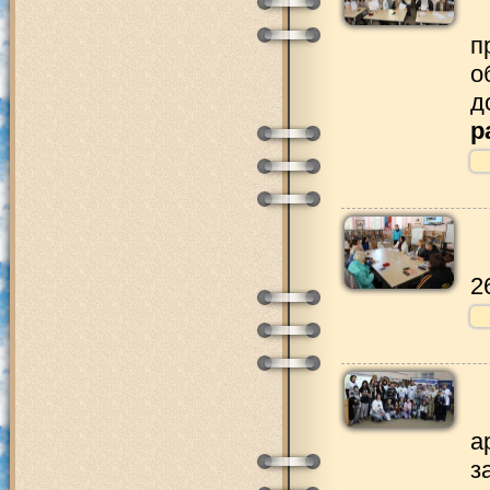
п
о
д
р
2
а
з