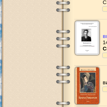
С
в
1
С
в