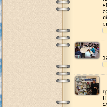
«
о
л
с
1
г
Н
с