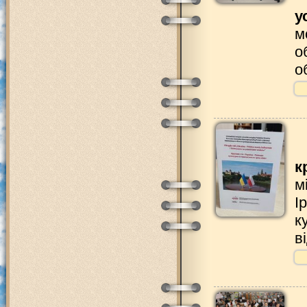
у
м
о
о
к
м
І
к
в