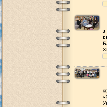
з
с
Б
Х
к
«
У