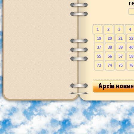
г
1
2
3
4
19
20
21
22
37
38
39
40
55
56
57
58
73
74
75
76