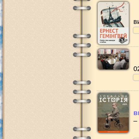
в
0
в
–