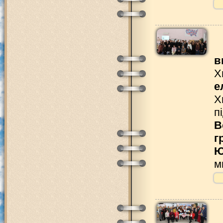
в
Х
е
Х
п
В
г
Ю
м