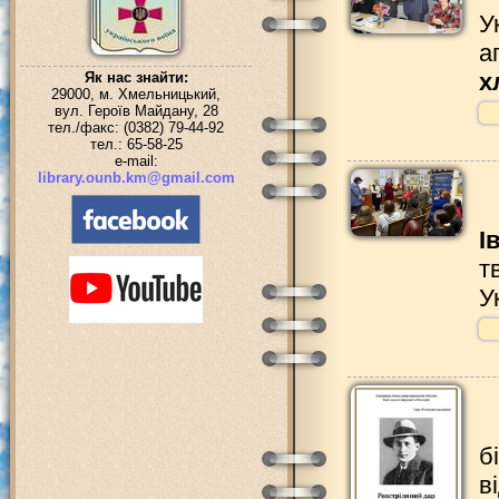
У
а
х
Як нас знайти:
29000, м. Хмельницький,
вул. Героїв Майдану, 28
тел./факс: (0382) 79-44-92
тел.: 65-58-25
e-mail:
library.ounb.km@gmail.com
І
т
У
б
в