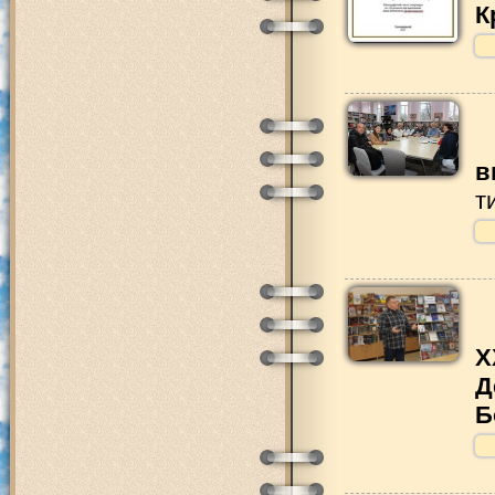
К
в
т
Х
Д
Б