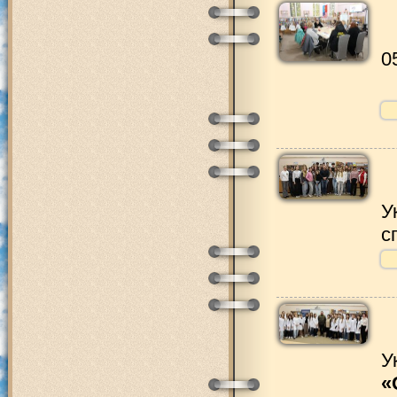
0
У
с
У
«