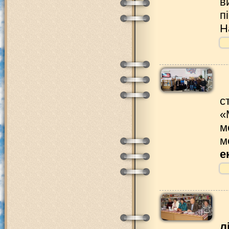
в
п
Н
с
«
м
м
е
л