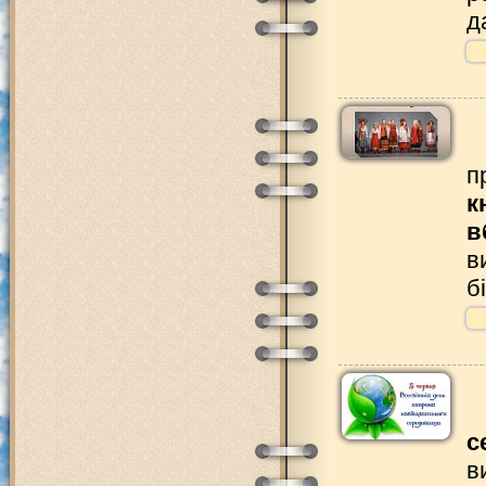
д
п
к
в
в
б
с
в