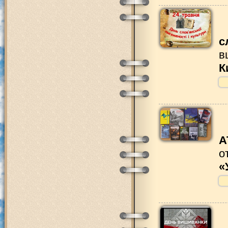
с
в
К
А
о
«