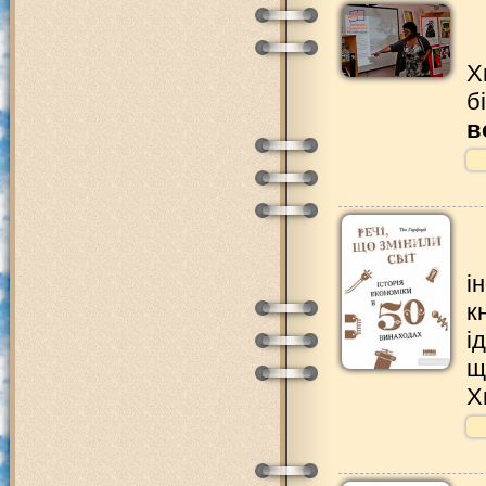
Х
б
в
і
к
і
щ
Х