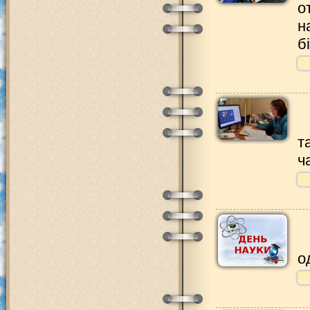
о
н
б
т
ч
о