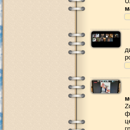
U
м
д
р
м
Z
ф
ц
г