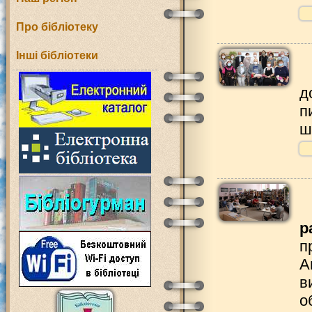
Про бібліотеку
Інші бібліотеки
д
п
ш
р
п
А
в
о