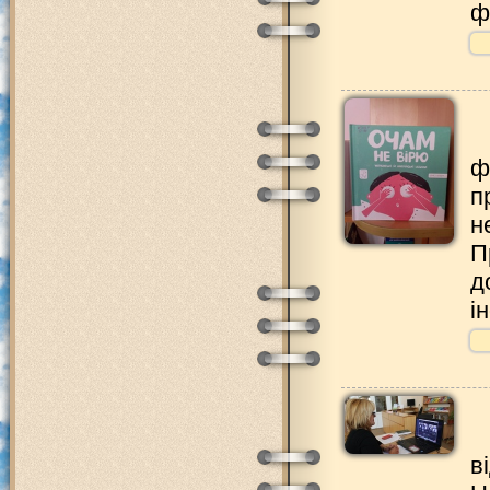
ф
ф
п
н
П
д
і
в