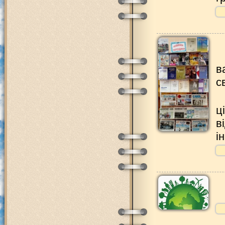
в
с
ц
в
і