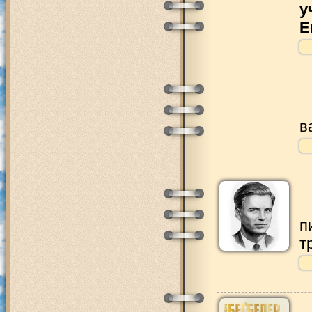
у
Е
в
п
т