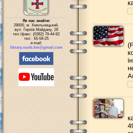
к
Як нас знайти:
29000, м. Хмельницький,
вул. Героїв Майдану, 28
тел./факс: (0382) 79-44-92
тел.: 65-58-25
e-mail:
(
library.ounb.km@gmail.com
к
і
н
А
к
4