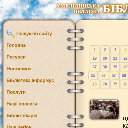
Пошук по сайту
Головна
1
2
3
4
Ресурси
19
20
21
22
37
38
39
40
Нові книги
55
56
57
58
Бібліотека інформує
73
74
75
76
Послуги
Наші проєкти
Бібліотекарю
ц
к
Наш регіон