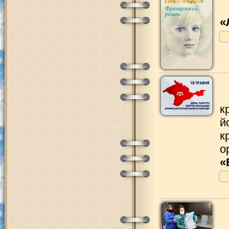
«
к
й
к
о
«