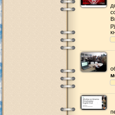
д
с
В
р
к
о
м
п