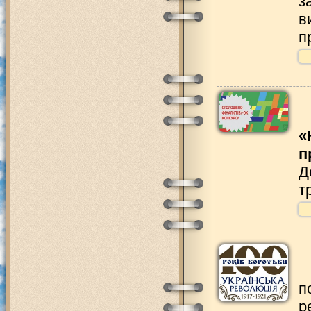
з
в
п
«
п
Д
т
п
р