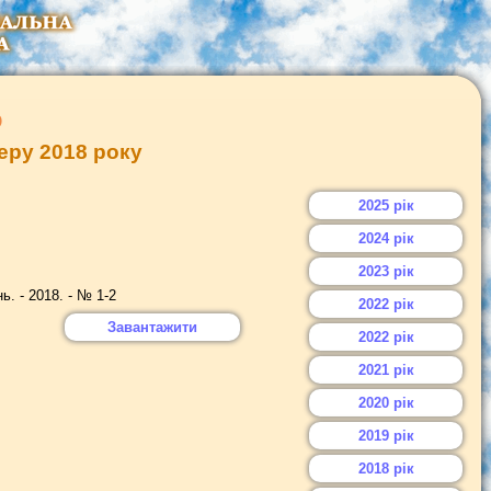
ю
еру 2018 року
2025 рік
2024 рік
2023 рік
. - 2018. - № 1-2
2022 рік
Завантажити
2022 рік
2021 рік
2020 рік
2019 рік
2018 рік