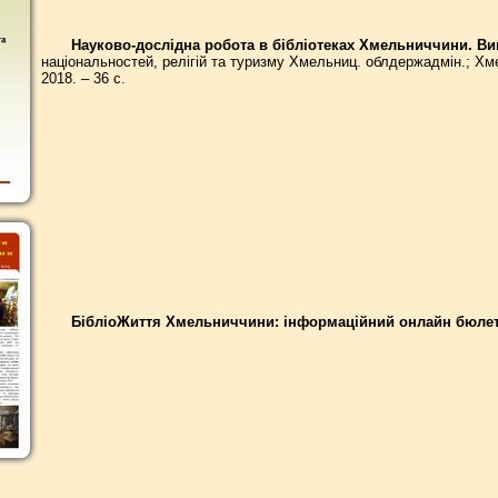
Науково-дослідна робота в бібліотеках Хмельниччини. Вип
національностей, релігій та туризму Хмельниц. облдержадмін.; Х
2018. – 36 с.
БібліоЖиття Хмельниччини: інформаційний онлайн бюлетен