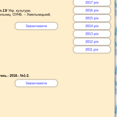
2017 рік
2016 рік
.13/
Упр. культури,
мельниц. ОУНБ. – Хмельницький,
2015 рік
Завантажити
2014 рік
2013 рік
2012 рік
2011 рік
ь.- 2018.- №1-2.
Завантажити