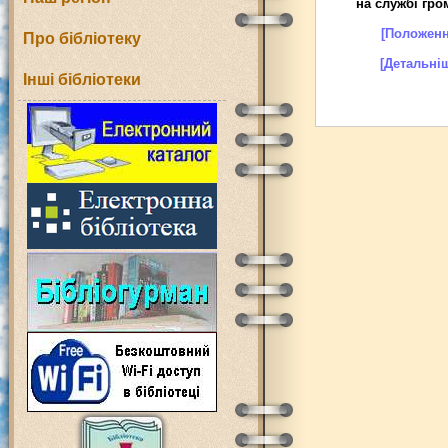
на службі гро
[Положенн
Про бібліотеку
[Детальні
Інші бібліотеки