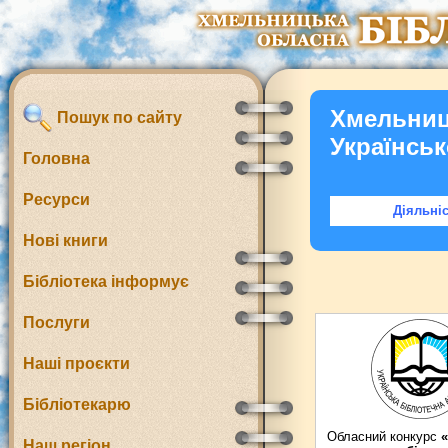
Хмельниц
Пошук по сайту
Українськ
Головна
Ресурси
Діяльні
Нові книги
Бібліотека інформує
Послуги
Наші проєкти
Бібліотекарю
Обласний конкурс
«
Наш регіон