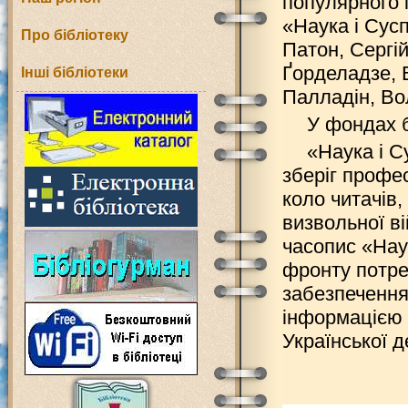
популярного 
«Наука і Сусп
Про бібліотеку
Патон, Сергі
Ґорделадзе, 
Інші бібліотеки
Палладін, В
У фондах б
«Наука і С
зберіг профе
коло читачів,
визвольної ві
часопис «Нау
фронту потре
забезпечення
інформацією 
Української 