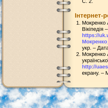
С. 2.
Інтернет-
Мокренко А
Вікіпедія 
https://uk.
Мокренко
укр. – Дат
Мокренко А
українсько
http://uae
екрану. – 