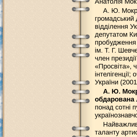
Анатолія Мок
А. Ю. Мокр
громадський 
відділення У
депутатом Киї
пробудження 
ім. Т. Г. Шев
член президі
«Просвіта», 
інтелігенції;
України (2001
А. Ю. Мок
обдарована
понад сотні п
українознавчо
Найважлив
таланту артис