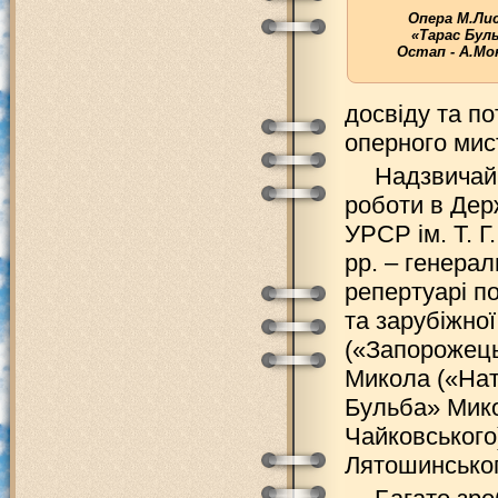
Опера М.Ли
«Тарас Буль
Остап - А.Мо
досвіду та п
оперного мис
Надзвичайн
роботи в Дер
УРСР ім. Т. Г
рр. – генерал
репертуарі п
та зарубіжно
(«Запорожець
Микола («Нат
Бульба» Мико
Чайковського
Лятошинськог