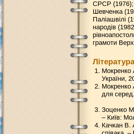
СРСР (1976); 
Шевченка (197
Паліашвілі (
народів (198
рівноапостол
грамоти Верхо
Літератур
Мокренко 
України, 20
Мокренко 
для серед. 
Зоценко М
– Київ: Мо
Качкан В.
співака. – 