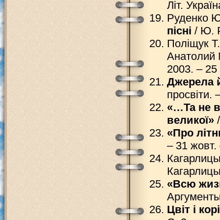
Літ. Україн
Руденко 
пісні
/ Ю. 
Поліщук Т
Анатолий М
2003. – 25 
Джерела 
просвіти. –
«…Та не в
великої»
/
«Про літн
– 31 жовт. 
Кагарлиць
Кагарлицьки
«Всю жиз
Аргументы 
Цвіт і ко