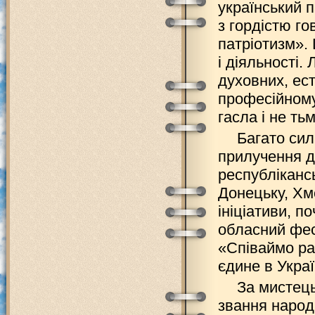
український п
з гордістю го
патріотизм». 
і діяльності.
духовних, ест
професійному
гасла і не ть
Багато сил
прилучення д
республікансь
Донецьку, Хм
ініціативи, п
обласний фес
«Співаймо раз
єдине в Украї
За мистець
звання народн