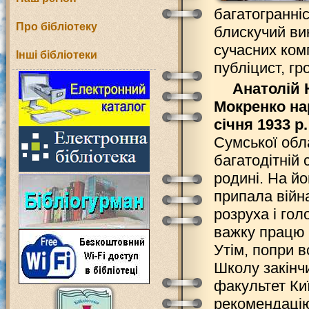
багатогранніс
Про бібліотеку
блискучий ви
сучасних комп
Інші бібліотеки
публіцист, г
Анатолій
Мокренко на
січня 1933 р.
Сумської обла
багатодітній 
родині. На й
припала війна
розруха і гол
важку працю 
Утім, попри в
Школу закінч
факультет Киї
рекомендацію