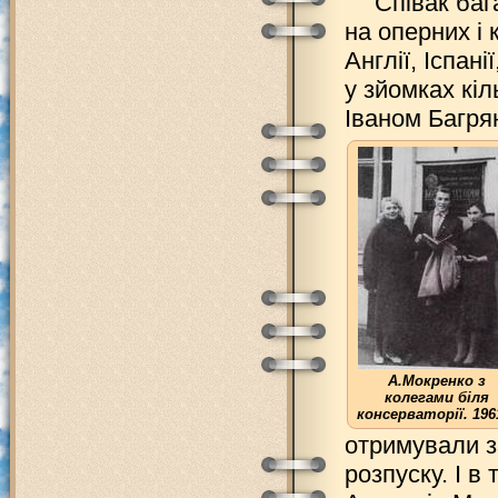
Співак баг
на оперних і
Англії, Іспані
у зйомках кіл
Іваном Багрян
А.Мокренко з
колегами біля
консерваторії. 196
отримували з
розпуску. І в