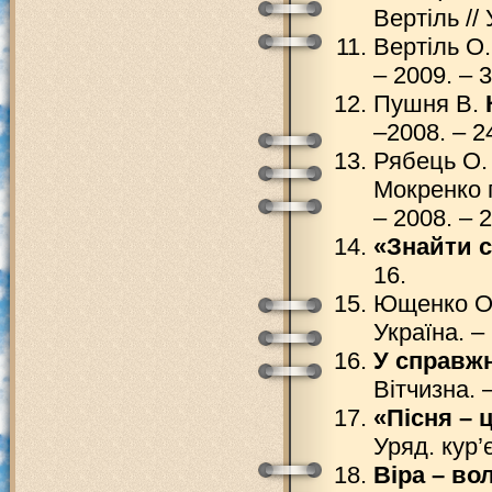
Вертіль // 
Вертіль О
– 2009. – 3
Пушня В.
–2008. – 24
Рябець О
Мокренко п
– 2008. – 
«Знайти с
16.
Ющенко О
Україна. – 
У справжн
Вітчизна. 
«Пісня – 
Уряд. кур’є
Віра – во