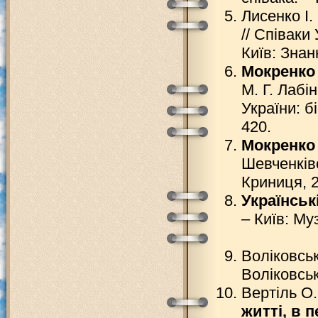
Лисенко І.
// Співаки 
Київ: Знан
Мокренко
М. Г. Лабі
України: бі
420.
Мокренко
Шевченківс
Криниця, 2
Українськ
– Київ: Муз
Воліковсь
Воліковська
Вертіль О
житті, в 