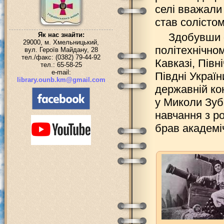
селі вважали
став солістом
Як нас знайти:
Здобувши 
29000, м. Хмельницький,
політехнічном
вул. Героїв Майдану, 28
тел./факс: (0382) 79-44-92
Кавказі, Півн
тел.: 65-58-25
e-mail:
Півдні Україн
library.ounb.km@gmail.com
державній кон
у Миколи Зуб
навчання з р
брав академіч