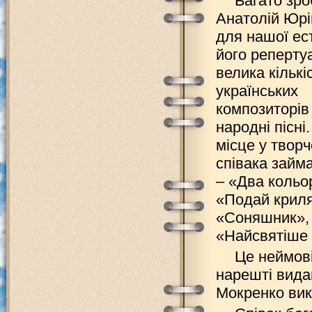
Багато зр
Анатолій Юрі
для нашої ес
його репертуа
велика кількі
українських
композиторів
народні пісні
місце у творч
співака займ
– «Два кольо
«Подай криля
«Соняшник», «
«Найсвятіше н
Це неймові
нарешті вида
Мокренко вик