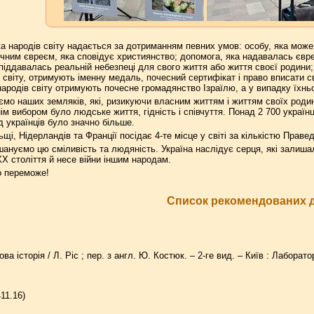
 народів світу надається за дотриманням певних умов: особу, яка може 
ічним євреєм, яка сповідує християнство; допомога, яка надавалась євр
піддавалась реальній небезпеці для свого життя або життя своєї родини
світу, отримують іменну медаль, почесний сертифікат і право вписати сво
ародів світу отримують почесне громадянство Ізраїлю, а у випадку їхньо
мо наших земляків, які, ризикуючи власним життям і життям своїх родин
нім вибором було людське життя, гідність і співчуття. Понад 2 700 украї
д українців було значно більше.
щі, Нідерландів та Франції посідає 4-те місце у світі за кількістю Правед
ануємо цю сміливість та людяність. Україна наслідує серця, які залишали
Х століття й несе війни іншим народам.
о переможе!
Список рекомендованих 
ова історія / Л. Ріс ; пер. з англ. Ю. Костюк. – 2-ге вид. – Київ : Лаборатор
11.16)