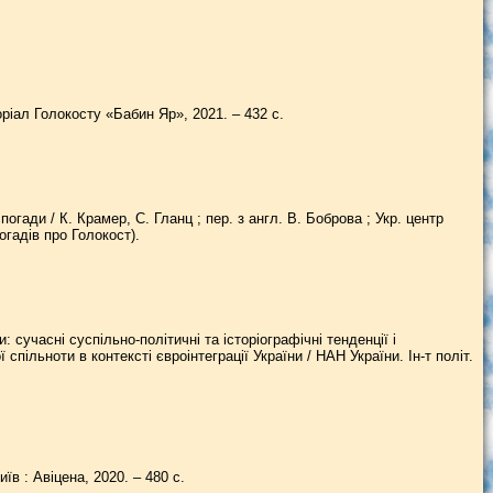
оріал Голокосту «Бабин Яр», 2021. – 432 с.
огади / К. Крамер, С. Гланц ; пер. з англ. В. Боброва ; Укр. центр
погадів про Голокост).
 сучасні суспільно-політичні та історіографічні тенденції і
спільноти в контексті євроінтеграції України / НАН України. Ін-т політ.
їв : Авіцена, 2020. – 480 с.