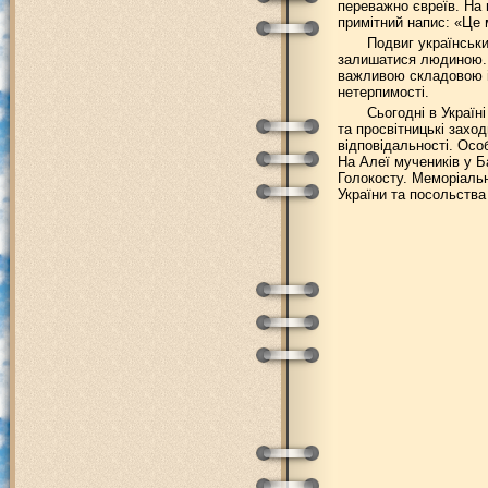
переважно євреїв. На 
примітний напис: «Це 
Подвиг українськи
залишатися людиною. В
важливою складовою іс
нетерпимості.
Сьогодні в Україн
та просвітницькі захо
відповідальності. Осо
На Алеї мучеників у Б
Голокосту. Меморіальні
України та посольства