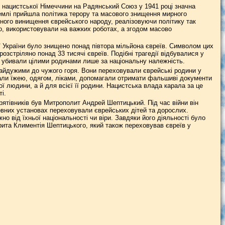
ду нацистської Німеччини на Радянський Союз у 1941 році значна
 землі прийшла політика терору та масового знищення мирного
ного винищення єврейського народу, реалізовуючи політику так
о, використовували на важких роботах, а згодом масово
рії України було знищено понад півтора мільйона євреїв. Символом цих
розстріляно понад 33 тисячі євреїв. Подібні трагедії відбувалися у
ей убивали цілими родинами лише за національну належність.
байдужими до чужого горя. Вони переховували єврейські родини у
вали їжею, одягом, ліками, допомагали отримати фальшиві документи
 людини, а й для всієї її родини. Нацистська влада карала за це
і.
рятівників був Митрополит Андрей Шептицький. Під час війни він
овних установах переховували єврейських дітей та дорослих.
 від їхньої національності чи віри. Завдяки його діяльності було
рита Климентія Шептицького, який також переховував євреїв у