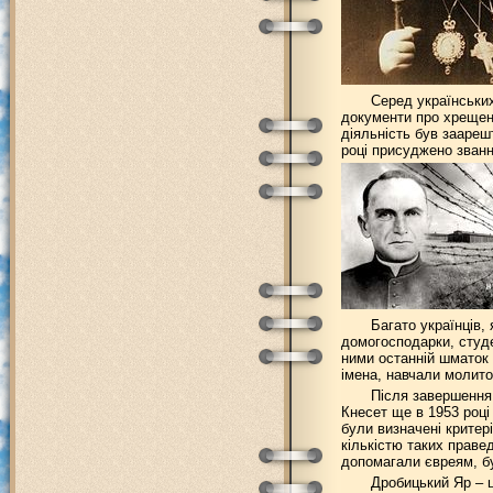
Серед українських
документи про хрещенн
діяльність був заареш
році присуджено зван
Багато українців,
домогосподарки, студе
ними останній шматок 
імена, навчали молито
Після завершення 
Кнесет ще в 1953 році
були визначені критер
кількістю таких праве
допомагали євреям, бу
Дробицький Яр – ц