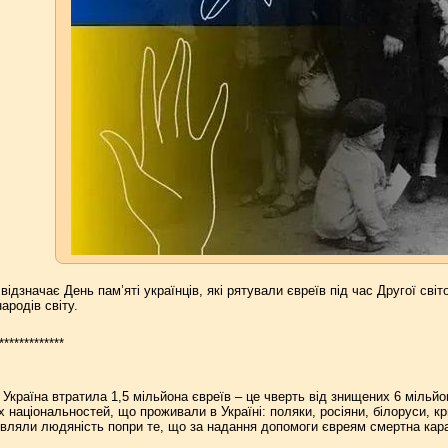
відзначає День пам’яті українців, які рятували євреїв під час Другої світо
ародів світу.
*************
 Україна втратила 1,5 мільйона євреїв – це чверть від знищених 6 мільйон
 національностей, що проживали в Україні: поляки, росіяни, білоруси, кри
вляли людяність попри те, що за надання допомоги євреям смертна кара 