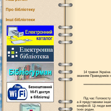
Про бібліотеку
Інші бібліотеки
14 травня Україна 
званням Праведників н
**********************
Під час Голокосту
а й представники інших
конфесій. Ці люди вия
їхніх родин.