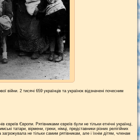
вої війни. 2 тисячі 659 українців та українок відзначені почесним
ів євреїв Європи. Рятівниками євреїв були не тільки етнічні українці,
мські татари, вірмени, греки, німці, представники різних релігійних
загрожувала не тільки самим рятівникам, але і їхнім дітям, членам