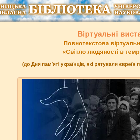
Віртуальні вист
Повнотекстова віртуальн
«Світло людяності в темр
(до Дня пам’яті українців, які рятували євреїв п