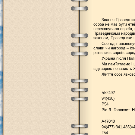
Звання Праведника
особа не має бути етн
переховувала євреїв, 
Праведниками народів 
законом, Праведники н
Сьогодні вшановує
слави чи нагород – їх
рятівників євреїв сере
Україна після Поль
Ми пам?ятаємо і ш
відтворює ненависть Х
Життя обов’язков
Б52492
94(430)
Р54
Ріс Л. Голокост. Н
А47048
94(477):341.485(=4
Г54