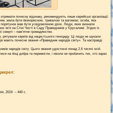
отримати почесну відзнаку, рекомендують лише єврейські організації;
еям, мала бути безкорисною, тривалою та вагомою; особа, яка
; порятунок мав бути усвідомленою дією. Люди, яких визнали
є ім’я на Стіні Честі в Саду Праведників у Єрусалимі. Згідно із
ї смерті – пам’ятне громадянство.
, рятували євреїв від нацистського геноциду. Ці люди не шукали
нців мають почесне звання «Праведник народів світу». Та насправді
ників народів світу. Цього звання удостоєні понад 2,6 тисячі осіб.
ся на боці добра та перемогли, і ніколи не пробачить тих, хто зараз
джерел:
ія, 2024. – 440 с.