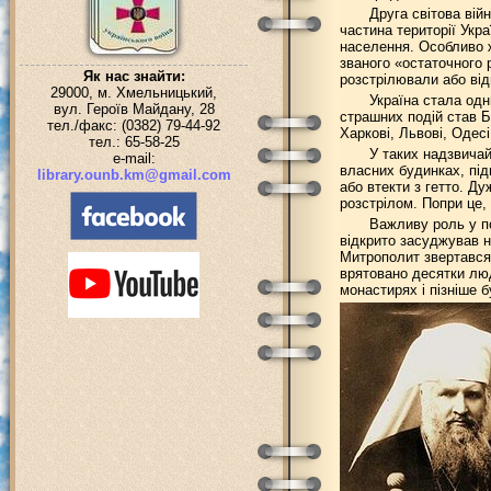
Друга світова вій
частина території Укр
населення. Особливо 
званого «остаточного 
Як нас знайти:
розстрілювали або від
29000, м. Хмельницький,
Україна стала одн
вул. Героїв Майдану, 28
страшних подій став Ба
тел./факс: (0382) 79-44-92
Харкові, Львові, Одес
тел.: 65-58-25
У таких надзвичай
e-mail:
власних будинках, пі
library.ounb.km@gmail.com
або втекти з гетто. Д
розстрілом. Попри це,
Важливу роль у по
відкрито засуджував н
Митрополит звертався 
врятовано десятки люд
монастирях і пізніше 