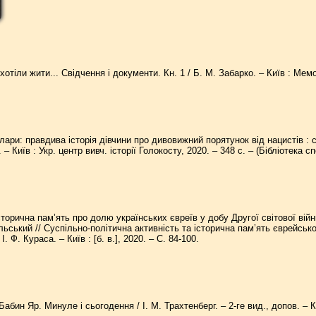
хотіли жити... Свідчення і документи. Кн. 1 / Б. М. Забарко. – Київ : Мем
ари: правдива історія дівчини про дивовижний порятунок від нацистів : сп
. – Київ : Укр. центр вивч. історії Голокосту, 2020. – 348 с. – (Бібліотека с
орична пам’ять про долю українських євреїв у добу Другої світової війни:
ьський // Суспільно-політична активність та історична пам’ять єврейської 
І. Ф. Кураса. – Київ : [б. в.], 2020. – С. 84-100.
Бабин Яр. Минуле і сьогодення / І. М. Трахтенберг. – 2-ге вид., допов. – Ки