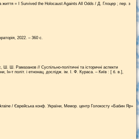
иття = I Survived the Holocaust Againts All Odds / Д. Глоцер ; пер. з
раторія, 2022. – 360 с.
с, Ш. Ш. Рамазанов // Суспільно-політичні та історичні аспекти
н-т політ. і етнонац. дослідж. ім. І. Ф. Кураса. – Київ : [ б. в.],
Ukraine / Єврейська конф. України, Мемор. центр Голокосту «Бабин Яр»