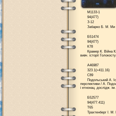
М1133-1
94(477)
З-12
Забарко Б. М. Ми 
Б51474
94(477)
К78
Крамер К. Війна Кл
вивч. історії Голокосту
А46987
323.1(=411.16)
С89
Подольський А. Іст
перспективи / А. Подол
і етнонац. дослідж. ім. 
Б52577
94(477.411)
Т65
Трахтенберг І. М. 