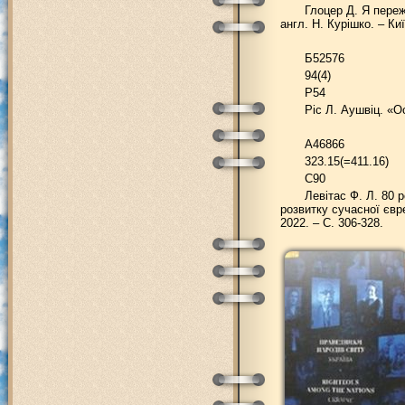
Глоцер Д. Я пережи
англ. Н. Курішко. – Киї
Б52576
94(4)
Р54
Ріс Л. Аушвіц. «Ос
А46866
323.15(=411.16)
С90
Левітас Ф. Л. 80 р
розвитку сучасної єврей
2022. – С. 306-328.