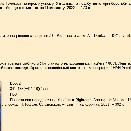
в Голокост наперекір усьому. Унікальна та незабутня історія боротьби за ж
в : Укр. центр вивч. історії Голокосту, 2022. – 170 с.
таточне рішення» нацистів / Л. Ріс ; пер. з англ. А. Цимбал. – Київ : Лабо
оків трагедії Бабиного Яру : антологія, щоденники, пам’ять / Ф. Л. Левіта
ської громади України: європейський контекст : монографія / НАН України, І
В6672
341.485(=411.16)(477)
П68
Праведники народів світу. Україна = Righteous Among the Nations. 
; упоряд. : І. Іоффе, О. Євсюков. – Київ : Наш формат, 2021. – 392 с.