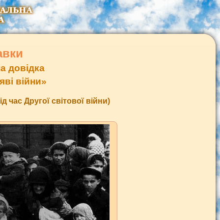
авки
а довідка
яві війни»
ід час Другої світової війни)