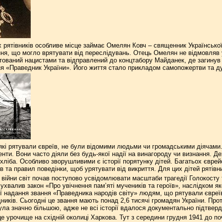
 рятівників особливе місце займає Омелян Ковч – священник Української
я, що могло врятувати від переслідувань. Отець Омелян не відмовляв у
тований нацистами та відправлений до концтабору Майданек, де загинув 
ня «Праведник України». Його життя стало прикладом самопожертви та ду
 які рятували євреїв, не були відомими людьми чи громадськими діячами. Ц
нти. Вони часто діяли без будь-якої надії на винагороду чи визнання. Д
хліба. Особливо зворушливими є історії порятунку дітей. Багатьох єврей
в та правил поведінки, щоб урятувати від викриття. Для цих дітей рятів
війни світ почав поступово усвідомлювати масштаби трагедії Голокосту 
 ухвалив закон «Про увічнення пам’яті мучеників та героїв», наслідком 
ії надання звання «Праведника народів світу» людям, що рятували євреїв 
дників. Сьогодні це звання мають понад 2,6 тисячі громадян України. Про
ла значно більшою, адже не всі історії вдалося документально підтверд
е урочище на східній околиці Харкова. Тут з середини грудня 1941 до поч