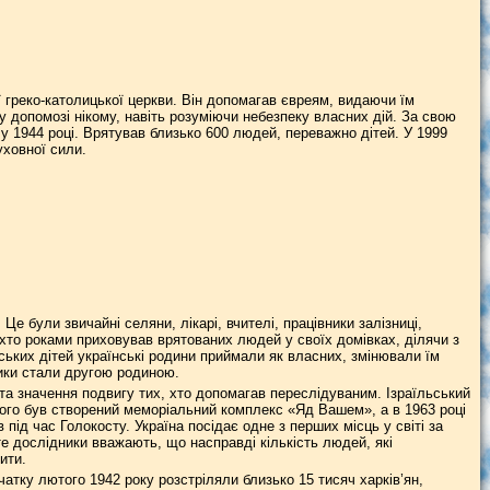
 греко-католицької церкви. Він допомагав євреям, видаючи їм
 допомозі нікому, навіть розуміючи небезпеку власних дій. За свою
у 1944 році. Врятував близько 600 людей, переважно дітей. У 1999
ховної сили.
е були звичайні селяни, лікарі, вчителі, працівники залізниці,
ехто роками приховував врятованих людей у своїх домівках, ділячи з
ських дітей українські родини приймали як власних, змінювали їм
ники стали другою родиною.
та значення подвигу тих, хто допомагав переслідуваним. Ізраїльський
якого був створений меморіальний комплекс «Яд Вашем», а в 1963 році
під час Голокосту. Україна посідає одне з перших місць у світі за
те дослідники вважають, що насправді кількість людей, які
ити.
атку лютого 1942 року розстріляли близько 15 тисяч харків’ян,