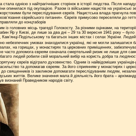
на стала однією з найтрагічніших сторінок в історії людства. Після напа
аїни опинилася під окупацією. Разом із військами нацистів на українські
жорстокими були переслідування євреїв. Нацистська влада прагнула пов
розв’язання єврейського питання». Євреїв примусово переселяли до гетт
правляли до концтаборів
им із головних місць трагедії Голокосту. За різними оцінками, на терито
бин Яр у Києві, де лише за два дні – 29 та 30 вересня 1941 року – було 
і, Кам’янці-Подільському та багатьох інших містах і селах України. Люд
но небезпечних умовах знаходилися українці, які не могли залишатися 
двалах, на горищах, у монастирях та церковних приміщеннях, забезпечу
уже часто допомога євреям означала смертельний ризик не лише для самої
 багато людей робили свій моральний вибір на користь добра та людяност
рятунку євреїв відіграло духовенство. Одним із найвідоміших українців-
асильство та допомагав євреям. За його сприянням у монастирях і церк
до священників із закликом допомагати переслідуваним людям, незалежно
ських життів. Велике значення мала й діяльність його брата – архіманд
був визнаний Праведником народів світу.