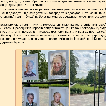
цьому місці, що стало братською могилою для величезного числа мирних
місце, де мертві вчать живих».
х рятівників має велике моральне значення для сучасного суспільства. Ї
они доводять, що співчуття, милосердя та відповідальність за інших є в
торичної пам’яті України. Вона допомагає сучасним поколінням усвідоми
і встановлюють пам’ятники та меморіальні знаки на честь рятівників євреї
ди. Історії Праведників народів світу вивчають у школах і закладах кул
бливе значення це має для молоді, яка повинна знати правду про трагеді
абиному Яру встановили меморіальну інсталяцію з портретами українців,
 заходи відбуваються за участі праведників та їхніх сімей, релігійних л
 Держави Ізраїль.