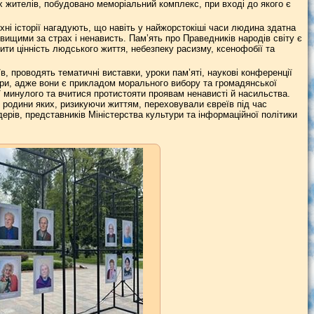
 жителів, побудовано меморіальний комплекс, при вході до якого є
хні історії нагадують, що навіть у найжорстокіші часи людина здатна
ищими за страх і ненависть. Пам’ять про Праведників народів світу є
ти цінність людського життя, небезпеку расизму, ксенофобії та
в, проводять тематичні виставки, уроки пам’яті, наукові конференції
ьтури, адже вони є прикладом морального вибору та громадянської
ї минулого та вчитися протистояти проявам ненависті й насильства.
 родини яких, ризикуючи життям, переховували євреїв під час
ідерів, представників Міністерства культури та інформаційної політики