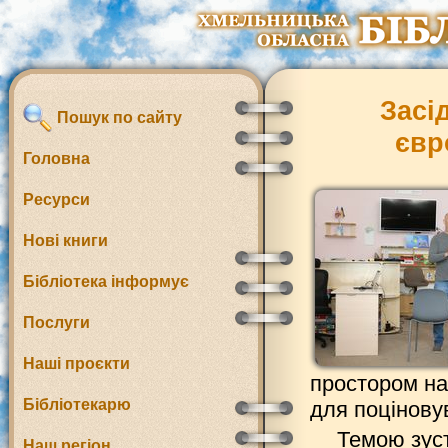
Засі
Пошук по сайту
євр
Головна
Ресурси
Нові книги
Бібліотека інформує
Послуги
Наші проєкти
простором на
Бібліотекарю
для поціновув
Темою зуст
Наш регіон