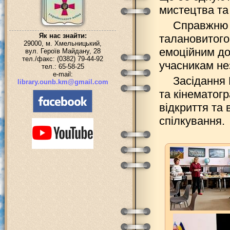
мистецтва та 
Справжню а
Як нас знайти:
талановитого
29000, м. Хмельницький,
емоційним до
вул. Героїв Майдану, 28
тел./факс: (0382) 79-44-92
учасникам не
тел.: 65-58-25
e-mail:
Засідання 
library.ounb.km@gmail.com
та кінематогр
відкриття та 
спілкування.