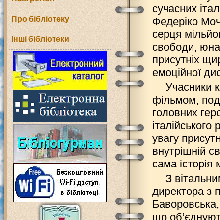
сучасних іта
Про бібліотеку
Федеріко Мочч
серця мільйон
Інші бібліотеки
свободи, юна
присутніх щир
емоційної дис
Учасники к
фільмом, под
головних гер
італійського
увагу присутн
внутрішній св
сама історія 
З вітальни
директора з 
Баворовська,
що об’єднуют