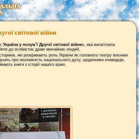
угої світової війни
 Україна у полум`ї Другої світової війни»
, яка висвітлила
 битв до особистих драм звичайних людей.
сториків, які розкривають роль України як головного театру воєнних
ідчить про незламність національного духу, щоденники очевидців,
мають книги з історії нашого краю.