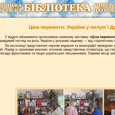
Ціна перемоги: Україна у полум`ї Др
У відділі абонемента організовано книжкову виставку
«Ціна перемоги:
равдивий погляд на роль України у розгромі нацизму — від стратегічних
На експозиції представлені наукові видання та монографії провідних і
ій. Поряд із хроніками воєнних злочинів представлена література, що св
погади фронтовиків та твори українських письменників. Окреме місце зай