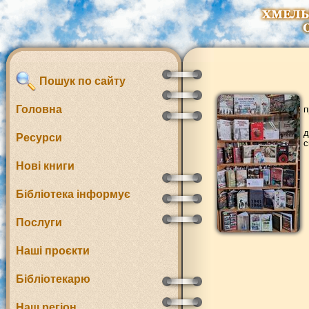
Пошук по сайту
Головна
п
д
Ресурси
с
Нові книги
Бібліотека інформує
Послуги
Наші проєкти
Бібліотекарю
Наш регіон