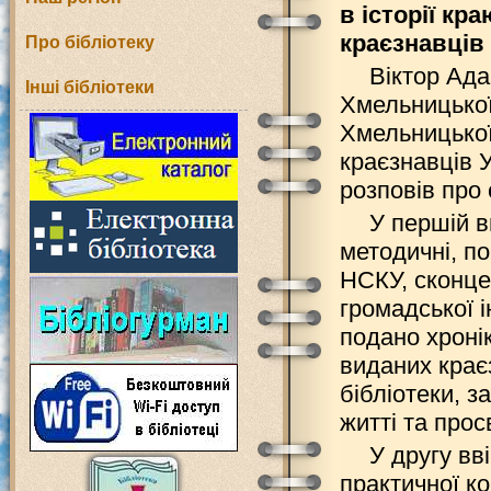
в історії кр
краєзнавців 
Про бібліотеку
Віктор Ада
Інші бібліотеки
Хмельницької 
Хмельницької 
краєзнавців 
розповів про 
У першій в
методичні, п
НСКУ, сконце
громадської і
подано хроні
виданих крає
бібліотеки, 
житті та прос
У другу вв
практичної к