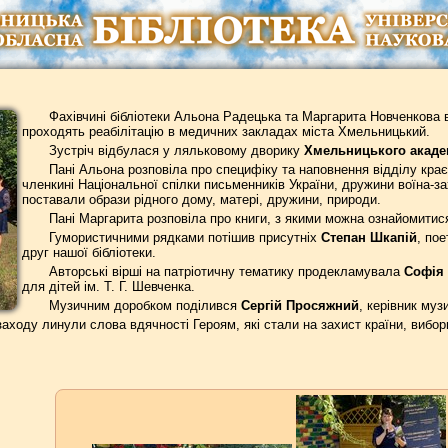
Фахівчині бібліотеки Альона Радецька та Маргарита Новченкова в
проходять реабілітацію в медичних закладах міста Хмельницький.
Зустріч відбулася у ляльковому дворику
Хмельницького академ
Пані Альона розповіла про специфіку та наповнення відділу крає
членкині Національної спілки письменників України, дружини воїна-з
поставали образи рідного дому, матері, дружини, природи.
Пані Маргарита розповіла про книги, з якими можна ознайомитися
Гумористичними рядками потішив присутніх
Степан Шкапій
, пое
друг нашої бібліотеки.
Авторські вірші на патріотичну тематику продекламувала
Софія
для дітей ім. Т. Г. Шевченка.
Музичним доробком поділився
Сергій Просяжний
, керівник му
аходу линули слова вдячності Героям, які стали на захист країни, виборю