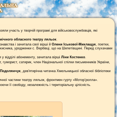
зяли участь у творчій програмі для військовослужбовців, які
ічного обласного театру ляльок
.
знавства і зачитала свої вірші й
Олени Іськової-Миклащук
, поетки,
ахисника, уродженки с. Вербівці, що на Шепетівщині. Перед слухачами
 у відділі абонементу, зачитала вірші
Ліни Костенко
.
т, гуморист, сатирик, член Національної спілки письменників України,
 Подолянчук
, дев'ятирічна читачка Хмельницької обласної бібліотеки
зичної частини театру ляльок, фронтмен гурту «Мотор’ролла».
ючи її свободу, незалежність і територіальну цілісність.