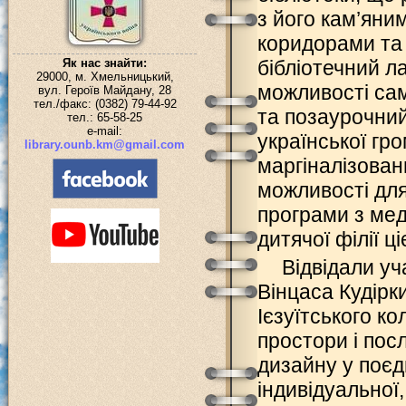
з його кам’яни
коридорами та
Як нас знайти:
бібліотечний л
29000, м. Хмельницький,
можливості сам
вул. Героїв Майдану, 28
тел./факс: (0382) 79-44-92
та позаурочний
тел.: 65-58-25
e-mail:
української гр
library.ounb.km@gmail.com
маргіналізован
можливості для
програми з мед
дитячої філії ці
Відвідали уч
Вінцаса Кудірки
Ієзуїтського ко
простори і пос
дизайну у поєд
індивідуальної,