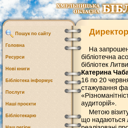
Директор
Пошук по сайту
Головна
На запрошен
бібліотечна асо
Ресурси
бібліотек Литв
Нові книги
Катерина Чаба
16 по 20 червн
Бібліотека інформує
стажування фах
Послуги
«Різноманітніс
аудиторій».
Наші проєкти
Метою візит
Бібліотекарю
що надаються л
реалізовані пр
Наш регіон