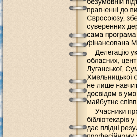
безумовній під
прагненні до в
Євросоюзу, збе
суверенних держ
сама програма 
фінансована Мі
Делегацію ук
обласних, центр
Луганської, Сум
Хмельницької о
не лише навчит
досвідом в умо
майбутнє спів
Учасники пр
бібліотекарів у
дає плідні рез
професійному зр