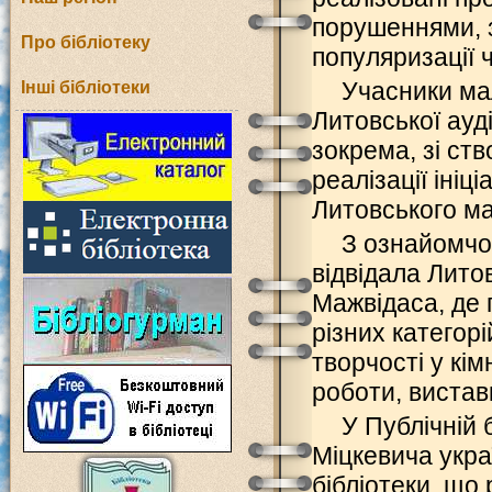
порушеннями, 
Про бібліотеку
популяризації 
Учасники ма
Інші бібліотеки
Литовської ауді
зокрема, зі ств
реалізації ініц
Литовського ма
З ознайомчою
відвідала Лито
Мажвідаса, де 
різних категорі
творчості у кім
роботи, вистав
У Публічній 
Міцкевича украї
бібліотеки, що