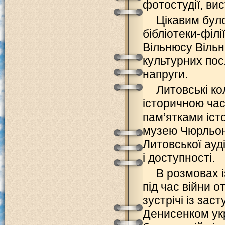
фотостудії, вис
Цікавим бул
бібліотеки-філі
Вільнюсу Вільн
культурних посл
напруги.
Литовські ко
історичною ча
пам’ятками істо
музею Чюрльоні
Литовської ауд
і доступності.
В розмовах і
під час війни о
зустрічі із зас
Денисенком укр