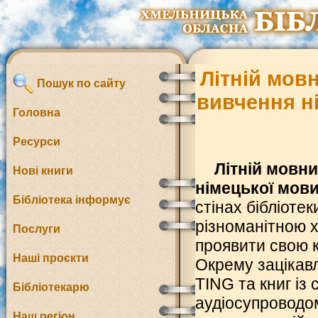
Літній мов
Пошук по сайту
вивчення н
Головна
Ресурси
Літній мовн
Нові книги
німецької мови
Бібліотека інформує
стінах бібліоте
різноманітною 
Послуги
проявити свою к
Наші проєкти
Окрему зацікавл
TING та книг із 
Бібліотекарю
аудіосупроводом
Наш регіон