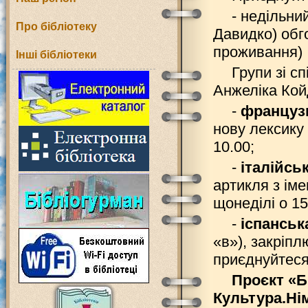
- недільни
Про бібліотеку
Давидко) обг
проживання)
Інші бібліотеки
Групи зі с
Анжеліка Кой
-
француз
нову лексику
10.00;
-
італійсь
артикля з ім
щонеділі о 15
-
іспанськ
«в»), закріп
приєднуйтеся
Проєкт «Б
Культура.Нім