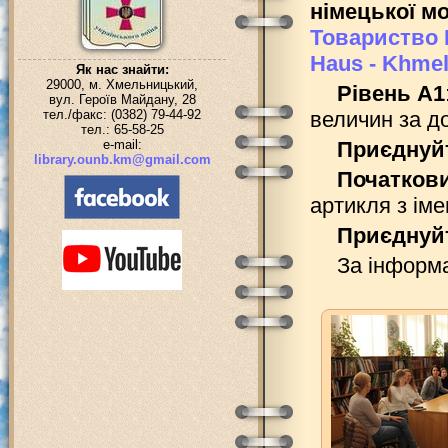
німецької м
Товариство 
Haus - Khmel
Як нас знайти:
29000, м. Хмельницький,
Рівень А1
вул. Героїв Майдану, 28
тел./факс: (0382) 79-44-92
величин за д
тел.: 65-58-25
e-mail:
Приєднуйт
library.ounb.km@gmail.com
Початкови
артикля з ім
Приєднуйт
За інформа