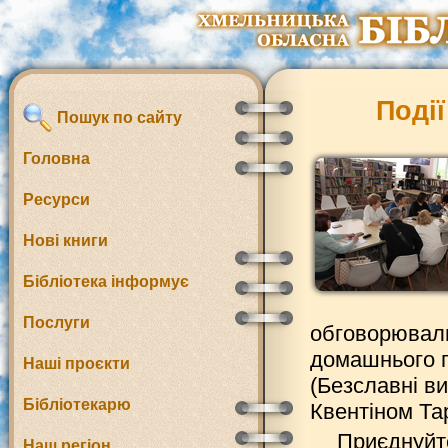
Поді
Пошук по сайту
Головна
Ресурси
Нові книги
Бібліотека інформує
Послуги
обговорювали 
домашнього п
Наші проєкти
(Безславні ви
Бібліотекарю
Квентіном Тар
Приєднуйте
Наш регіон