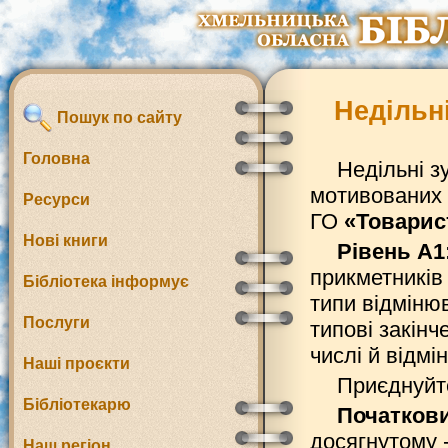
Недільні
Пошук по сайту
Головна
Недільні з
мотивованих 
Ресурси
ГО
«Товарис
Нові книги
Рівень А1
прикметників (
Бібліотека інформує
типи відмінюв
Послуги
типові закінч
числі й відмі
Наші проєкти
Приєднуй
Бібліотекарю
Початкови
досягнутому 
Наш регіон