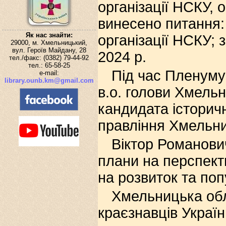
організації НСКУ, 
винесено питання:
Як нас знайти:
організації НСКУ; з
29000, м. Хмельницький,
вул. Героїв Майдану, 28
2024 р.
тел./факс: (0382) 79-44-92
тел.: 65-58-25
Під час Пленуму
e-mail:
library.ounb.km@gmail.com
в.о. голови Хмель
кандидата історич
правління Хмельни
Віктор Романови
плани на перспект
на розвиток та поп
Хмельницька обл
краєзнавців Украї