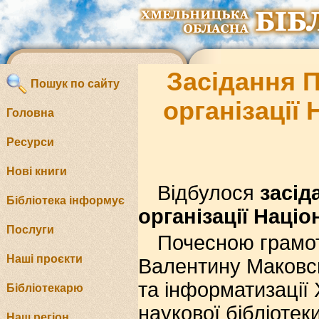
Засідання 
Пошук по сайту
організації
Головна
Ресурси
Нові книги
Відбулося
засід
Бібліотека інформує
організації Націо
Послуги
Почесною грамот
Наші проєкти
Валентину Маковсь
та інформатизації
Бібліотекарю
наукової бібліотек
Наш регіон