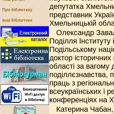
депутатка Хмельни
Про бібліотеку
представник Украї
Інші бібліотеки
Хмельницькій обла
Олександр Завал
Поділля Інституту 
Подільському націо
доктор історичних
області за вагому 
поділлєзнавства, п
праць з регіональн
всеукраїнських і 
конференціях на Х
Катерина Чабан,