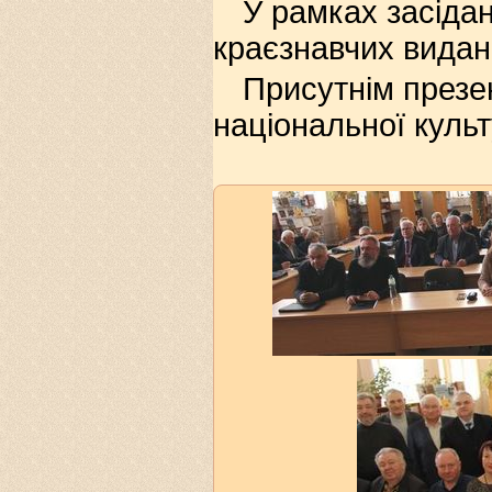
У рамках засідан
краєзнавчих видан
Присутнім презе
національної культ