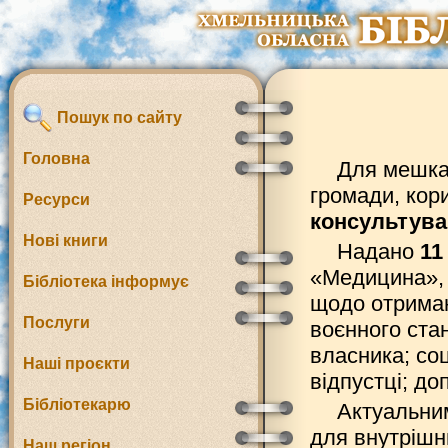
Пошук по сайту
Головна
Для мешкан
громади, кор
Ресурси
консультува
Нові книги
Надано
11
«Медицина», 
Бібліотека інформує
щодо отриман
Послуги
воєнного ста
власника; со
Наші проєкти
відпустці; д
Бібліотекарю
Актуальним
для внутрішн
Наш регіон