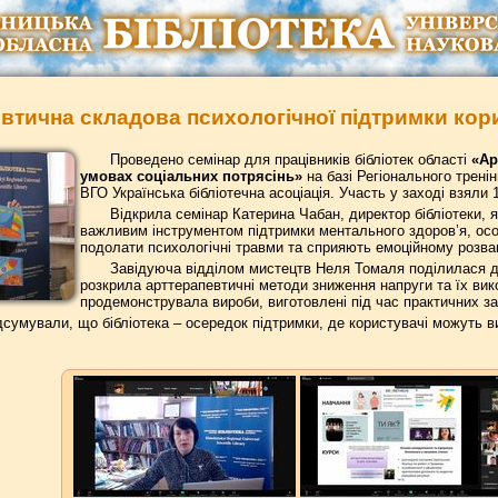
втична складова психологічної підтримки кор
Проведено семінар для працівників бібліотек області
«Ар
умовах соціальних потрясінь»
на базі Регіонального трен
ВГО Українська бібліотечна асоціація. Участь у заході взяли 1
Відкрила семінар Катерина Чабан, директор бібліотеки, я
важливим інструментом підтримки ментального здоров’я, осо
подолати психологічні травми та сприяють емоційному розв
Завідуюча відділом мистецтв Неля Томаля поділилася до
розкрила арттерапевтичні методи зниження напруги та їх вик
продемонструвала вироби, виготовлені під час практичних з
сумували, що бібліотека – осередок підтримки, де користувачі можуть ви