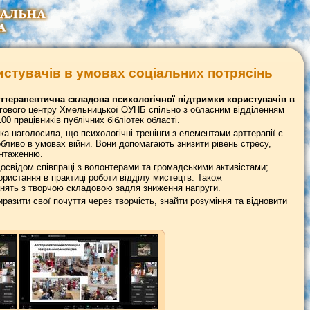
истувачів в умовах соціальних потрясінь
ттерапевтична складова психологічної підтримки користувачів в
інгового центру Хмельницької ОУНБ спільно з обласним відділенням
00 працівників публічних бібліотек області.
ка наголосила, що психологічні тренінги з елементами арттерапії є
бливо в умовах війни. Вони допомагають знизити рівень стресу,
антаженню.
свідом співпраці з волонтерами та громадськими активістами;
ористання в практиці роботи відділу мистецтв. Також
анять з творчою складовою задля зниження напруги.
разити свої почуття через творчість, знайти розуміння та відновити