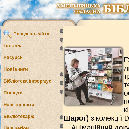
Пошук по сайту
Головна
Ресурси
Г
л
Нові книги
т
Бібліотека інформує
т
о
Послуги
п
Наші проєкти
к
Бібліотекарю
Шарот)
з колекції
Анімаційний док
Наш регіон