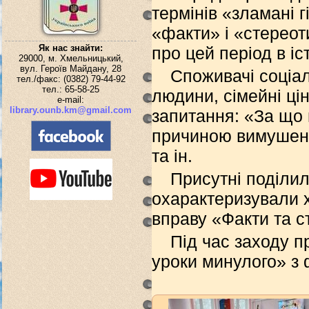
термінів «зламані 
«факти» і «стереот
Як нас знайти:
про цей період в іст
29000, м. Хмельницький,
вул. Героїв Майдану, 28
Споживачі соціа
тел./факс: (0382) 79-44-92
тел.: 65-58-25
людини, сімейні цін
e-mail:
library.ounb.km@gmail.com
запитання: «За що 
причиною вимушеної
та ін.
Присутні поділи
охарактеризували х
вправу «Факти та с
Під час заходу п
уроки минулого» з