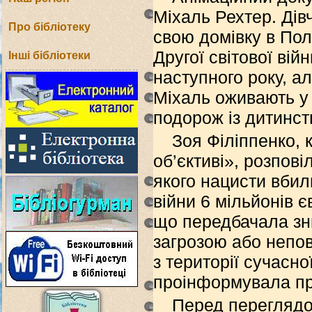
Міхаль Рехтер. Дів
Про бібліотеку
свою домівку в Пол
Другої світової ві
Інші бібліотеки
наступного року, а
Міхаль оживають у 
подорож із дитинст
Зоя Філіппенко, 
об’єктиві», розпові
якого нацисти вбили
війни 6 мільйонів 
що передбачала зни
загрозою або непов
з території сучасно
проінформувала при
Перед переглядо