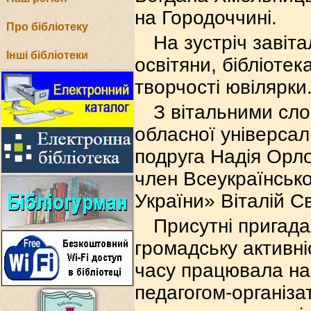
на Городоччині.
Про бібліотеку
На зустріч завіт
Інші бібліотеки
освітяни, бібліоте
творчості ювілярки
З вітальними сло
обласної універсал
подруга Надія Орл
член Всеукраїнсько
України» Віталій Св
Присутні пригадал
громадську активні
часу працювала на 
педагогом-організа