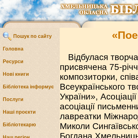
«Пое
Пошук по сайту
Головна
Відбулася творча
Ресурси
присвячена 75-річч
Нові книги
композиторки, співа
Всеукраїнського тв
Бібліотека інформує
України», Асоціації
Послуги
асоціації письменн
Наші проєкти
лавреатки Міжнарод
Миколи Сингаївсько
Бібліотекарю
Богдана Хмельницьк
Наш регіон