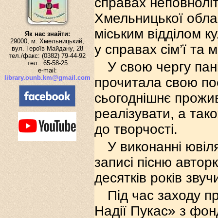
справах неповноліт
Хмельницької облас
міським відділом к
Як нас знайти:
29000, м. Хмельницький,
у справах сім’ї та м
вул. Героїв Майдану, 28
тел./факс: (0382) 79-44-92
тел.: 65-58-25
У свою чергу пан
e-mail:
library.ounb.km@gmail.com
прочитала свою пое
сьогоднішнє прожива
реалізувати, а так
до творчості.
У виконанні ювіля
записі пісню автор
десятків років звуч
Під час заходу п
Надії Пукас» з фо