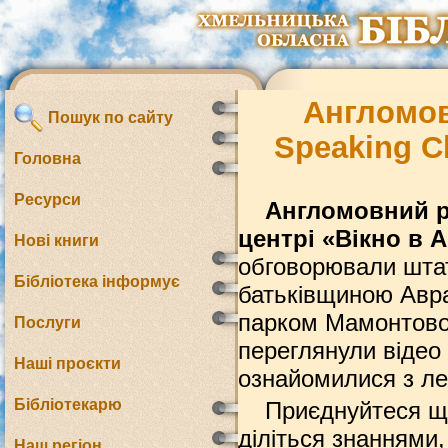
Англомов
Пошук по сайту
Speaking C
Головна
Ресурси
Англомовний ро
центрі «Вікно в 
Нові книги
обговорювали штат 
Бібліотека інформує
батьківщиною Авр
парком Мамонтової
Послуги
переглянули відео
Наші проєкти
ознайомилися з ле
Бібліотекарю
Приєднуйтеся щон
діліться знаннями,
Наш регіон