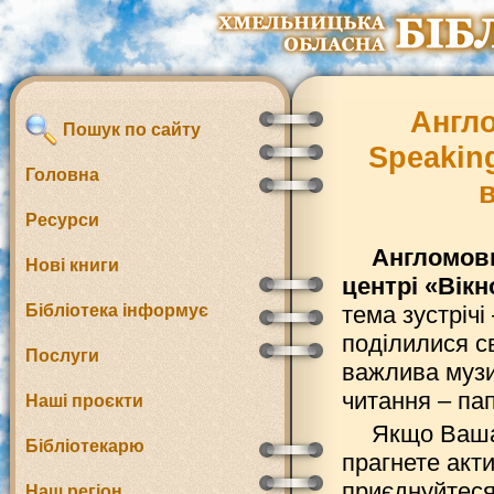
Англо
Пошук по сайту
Speaking
Головна
Ресурси
Англомовн
Нові книги
центрі «Вік
Бібліотека інформує
тема зустрічі
поділилися св
Послуги
важлива музи
читання – пап
Наші проєкти
Якщо Ваша 
Бібліотекарю
прагнете акти
приєднуйтеся
Наш регіон