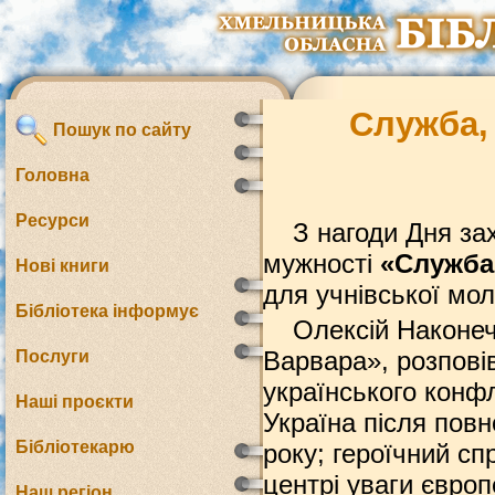
Служба, 
Пошук по сайту
Головна
Ресурси
З нагоди Дня зах
мужності
«Служба,
Нові книги
для учнівської мо
Бібліотека інформує
Олексій Наконеч
Варвара», розповів
Послуги
українського конфл
Наші проєкти
Україна після пов
Бібліотекарю
року; героїчний сп
центрі уваги європ
Наш регіон