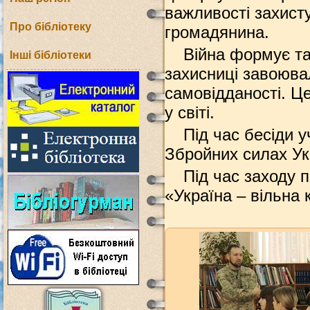
важливості захисту
Про бібліотеку
громадянина.
Війна формує та 
Інші бібліотеки
захисниці завоювал
самовідданості. Це
у світі.
Під час бесіди 
Збройних cилах Укр
Під час заходу 
«Україна – вільна 