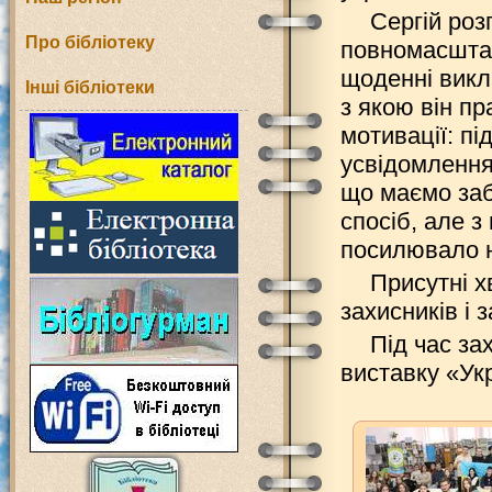
Сергій роз
Про бібліотеку
повномасштаб
щоденні викл
Інші бібліотеки
з якою він п
мотивації: пі
усвідомлення
що маємо заб
спосіб, але 
посилювало н
Присутні 
захисників і 
Під час за
виставку «Укр