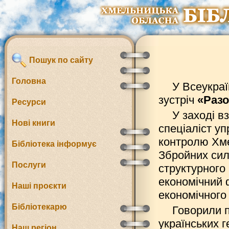
Пошук по сайту
Головна
У Всеукраї
зустріч
«Разо
Ресурси
У заході в
Нові книги
спеціаліст уп
контролю Хме
Бібліотека інформує
Збройних сил
Послуги
структурного
економічний 
Наші проєкти
економічного 
Бібліотекарю
Говорили п
українських г
Наш регіон