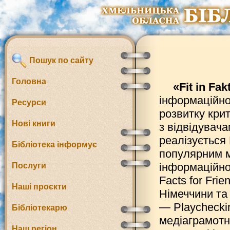
Пошук по сайту
Головна
«Fit in Fak
інформаційно 
Ресурси
розвитку кри
Нові книги
з відвідувач
реалізується 
Бібліотека інформує
популярним м
інформаційно
Послуги
Facts for Fri
Наші проєкти
Німеччини та 
— Playcheckin
Бібліотекарю
медіаграмотно
Наш регіон