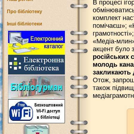
В процесі іг
обмінюватись
Про бібліотеку
комплект наст
Інші бібліотеки
помічаєш»; «Н
грамотності»
«Медіа-млин»
акцент було з
російських 
молодь кана
закликають д
Отож, запрош
також підвищ
медіаграмотн