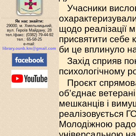
Учасники висло
охарактеризували
Як нас знайти:
29000, м. Хмельницький,
щодо реалізації м
вул. Героїв Майдану, 28
тел./факс: (0382) 79-44-92
присвятити себе к
тел.: 65-58-25
e-mail:
би це вплинуло на
library.ounb.km@gmail.com
Захід сприяв по
психологічному р
Проєкт спрямов
об’єднає ветерані
мешканців і виму
реалізовується Г
Молодіжною радо
універсальною на