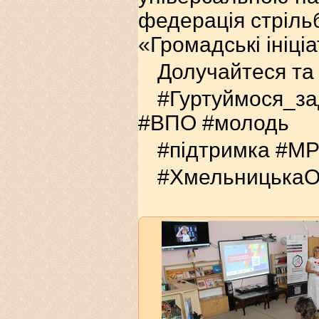
федерація стріль
«Громадські ініці
Долучайтеся та 
#Гуртуймося_з
#ВПО #молодь
#підтримка #МР
#Хмельницька