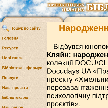
Народженн
Пошук по сайту
Головна
Відбувся кінопо
Ресурси
Кляйн: народжен
Нові книги
колекції DOCU/CL
Бібліотека інформує
Docudays UA «Прав
проєкту «Хмельни
Послуги
перезавантаження
Наші проєкти
психологічну підт
Бібліотекарю
проєктів».
Наш регіон