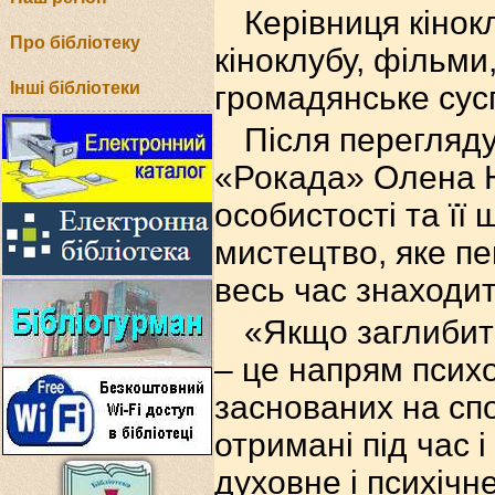
Керівниця кінок
Про бібліотеку
кіноклубу, фільми
Інші бібліотеки
громадянське сус
Після перегляд
«Рокада» Олена Н
особистості та її 
мистецтво, яке п
весь час знаходит
«Якщо заглибити
– це напрям психо
заснованих на сп
отримані під час 
духовне і психічн