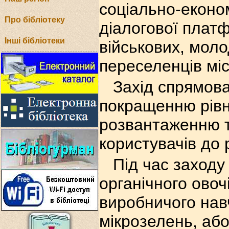
соціально-еконо
Про бібліотеку
діалогової платф
Інші бібліотеки
військових, мол
переселенців мі
Захід спрямова
покращенню рівня
розвантаженню т
користувачів до 
Під час заходу
органічного ово
виробничого нав
мікрозелень, або