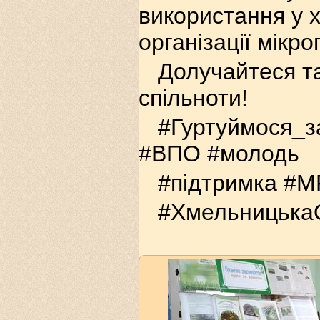
використання у х
організації мікро
Долучайтеся т
спільноти!
#Гуртуймося_з
#ВПО #молодь
#підтримка #М
#Хмельницьк