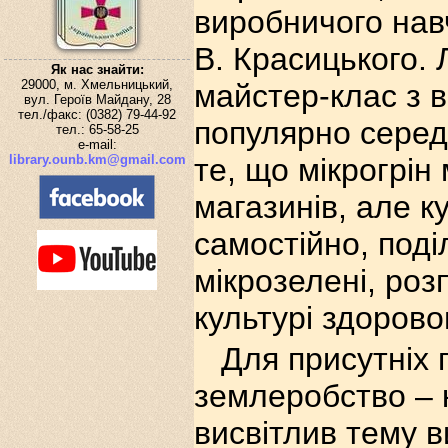
виробничого навч
В. Красицького.
Як нас знайти:
29000, м. Хмельницький,
майстер-клас з 
вул. Героїв Майдану, 28
тел./факс: (0382) 79-44-92
популярно серед 
тел.: 65-58-25
e-mail:
library.ounb.km@gmail.com
те, що мікрогрін
магазинів, але к
самостійно, под
мікрозелені, розп
культурі здорово
Для присутніх 
землеробство – к
висвітлив тему в