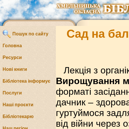
Сад на бал
Пошук по сайту
Головна
Ресурси
Лекція з орган
Нові книги
Вирощування мі
Бібліотека інформує
форматі засідан
Послуги
дачник – здоров
Наші проєкти
гуртуймося задл
Бібліотекарю
від війни через 
Наш регіон