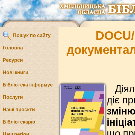
DOCU/C
Пошук по сайту
документал
Головна
Ресурси
Нові книги
Бібліотека інформує
Діял
Послуги
діє пр
зміню
Наші проєкти
ініці
Бібліотекарю
що пр
Наш регіон