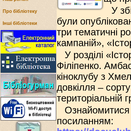
У зб
Про бібліотеку
були опублікован
Інші бібліотеки
три тематичні роз
кампаній», «Іст
У розділі «Іст
Філіпенко. Амбас
кіноклубу з Хме
довкілля – сорт
територіальній г
Ознайомитися 
посиланням: