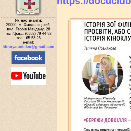
https://docuclu
Як нас знайти:
29000, м. Хмельницький,
вул. Героїв Майдану, 28
тел./факс: (0382) 79-44-92
тел.: 65-58-25
e-mail:
library.ounb.km@gmail.com