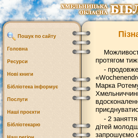
Пізн
Пошук по сайту
Головна
Можливост
протягом тиж
Ресурси
- продовже
Нові книги
«Wochenendre
Марка Ротему
Бібліотека інформує
Хмельниччини
Послуги
вдосконаленн
приєднуватис
Наші проєкти
- 2 занятт
Бібліотекарю
дітей молодшо
запрошуємо о
Наш регіон