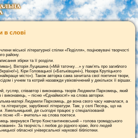
и в слові
 члени міської літературної спілки «Поділля», поціновувачі творчості
го району.
исання збірки та її розділи.
«Зима»), Вікторія Луцишина («Мій таточку…» у пам’ять про загиблого
раїно!»), Кіри Головацької («Батьківщині»), Назара Крупіцького
найкраще місто»). Також авторка сама зачитала свої поетичні твори,
сідом і учнем та котрий назавжди увіковічнений у декількох її віршах.
ий, гусляр, співавтор і виконавець творів Людмили Пархомець, який
р і виконавець, – пісню «Єднаймося!» на слова авторки.
 – альма-матері Людмили Пархомець, де вона свого часу навчалася, а
та літератури, зарубіжної літератури. Там, у селі Песець, що на
 м. Хмельницький, де сьогодні працює у спеціалізованій
ли пісню «Я – вчитель» на слова поетеси.
омець звернувся Петро Константиновський – голова громадського
ованні». За творчість і любов до рідного краю, його людей
ицької обласної універсальної наукової бібліотеки.