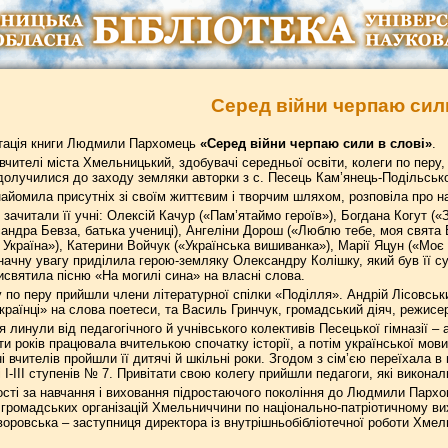
Серед війни черпаю сил
тація книги Людмили Пархомець
«Серед війни черпаю сили в слові»
.
 вчителі міста Хмельницький, здобувачі середньої освіти, колеги по перу,
долучилися до заходу земляки авторки з с. Песець Кам’янець-Подільсько
йомила присутніх зі своїм життєвим і творчим шляхом, розповіла про нап
 зачитали її учні: Олексій Качур («Пам’ятаймо героїв»), Богдана Когут (
андра Бевза, батька учениці), Ангеліни Дорош («Люблю тебе, моя свята Вк
 Україна»), Катерини Войчук («Українська вишиванка»), Марії Яцун («Моє 
Значну увагу приділила герою-земляку Олександру Колішку, який був її су
святила пісню «На могилі сина» на власні слова.
 по перу прийшли члени літературної спілки «Поділля». Андрій Лісовськ
країнці» на слова поетеси, та Василь Гринчук, громадський діяч, режисе
я линули від педагогічного й учнівського колективів Песецької гімназії
и років працювала вчителькою спочатку історії, а потім української мови 
і вчителів пройшли її дитячі й шкільні роки. Згодом з сім’єю переїхала в
 І-ІІІ ступенів № 7. Привітати свою колегу прийшли педагоги, які викона
ості за навчання і виховання підростаючого покоління до Людмили Парх
 громадських організацій Хмельниччини по національно-патріотичному вих
ровська – заступниця директора із внутрішньобібліотечної роботи Хмельн