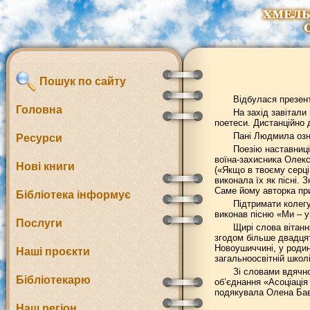
Пошук по сайту
Відбулася презен
Головна
На захід завітали
поетеси. Дистанційно 
Пані Людмила озна
Ресурси
Поезію наставниці
воїна-захисника Олекс
Нові книги
(«Якщо в твоєму серці
виконала їх як пісні. 
Саме йому авторка при
Бібліотека інформує
Підтримати колегу
виконав пісню «Ми – у
Послуги
Щирі слова вітанн
згодом більше двадцят
Новоушиччині, у родин
Наші проєкти
загальноосвітній школі
Зі словами вдячн
Бібліотекарю
об’єднання «Асоціація
подякувала Олена Баво
Наш регіон