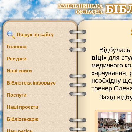
Пошук по сайту
Головна
Відбулась
віці»
для сту
Ресурси
медичного ко
Нові книги
харчування, 
необхідну щод
Бібліотека інформує
тренер Олен
Послуги
Захід відб
Наші проєкти
Бібліотекарю
Наш регіон