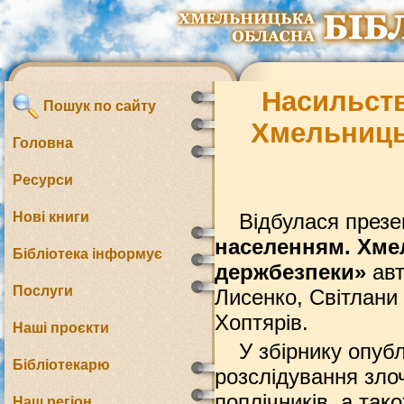
Насильств
Пошук по сайту
Хмельниць
Головна
Ресурси
Нові книги
Відбулася през
населенням. Хме
Бібліотека інформує
держбезпеки»
авт
Послуги
Лисенко, Світлани
Хоптярів.
Наші проєкти
У збірнику опубл
Бібліотекарю
розслідування злоч
поплічників, а та
Наш регіон