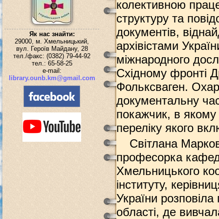
колективною працею
структуру та повід
документів, відна
Як нас знайти:
29000, м. Хмельницький,
архівістами Україн
вул. Героїв Майдану, 28
тел./факс: (0382) 79-44-92
міжнародного досл
тел.: 65-58-25
Східному фронті Д
e-mail:
library.ounb.km@gmail.com
Фольксваген. Охара
документальну част
покажчик, в якому
переліку якого вкл
Світлана Марков
професорка кафедр
Хмельницького коо
інституту, керівни
України розповіла 
області, де вивчал