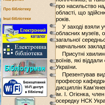
про насильство н
Про бібліотеку
області, що здійс
років.
Інші бібліотеки
У заході взяли у
обласних музеїв, о
загальної середньо
навчальних заклад
Присутні хвили
воїнів, які віддал
України.
Презентував вид
професор кафедри 
дисциплін Кам’яне
ім. І. Огієнка, чл
осередку НСК Укра