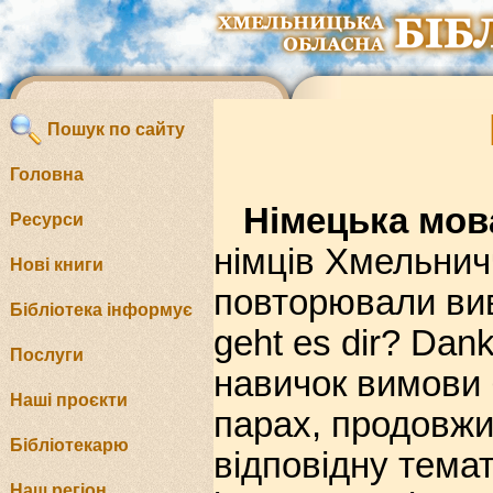
Пошук по сайту
Головна
Німецька мов
Ресурси
німців Хмельничч
Нові книги
повторювали вив
Бібліотека інформує
geht es dir? Dan
Послуги
навичок вимови 
Наші проєкти
парах, продовжи
Бібліотекарю
відповідну темат
Наш регіон