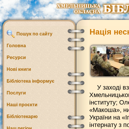
Нація нес
Пошук по сайту
Головна
Ресурси
Нові книги
Бібліотека інформує
У заході в
Послуги
Хмельницьког
інституту; О
Наші проєкти
«Макоша», ни
України на «І
Бібліотекарю
інтернату з 
Наш регіон