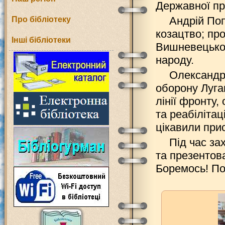
Державної пр
Андрій Поп
Про бібліотеку
козацтво; про
Інші бібліотеки
Вишневецького
народу.
Олександр 
оборону Луган
лінії фронту,
та реабілітац
цікавили прис
Під час за
та презентов
Боремось! По