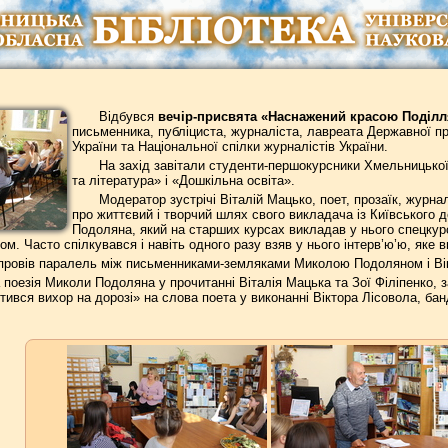
Відбувся
вечір-присвята «Наснажений красою Поділл
письменника, публіциста, журналіста, лавреата Державної пре
України та Національної спілки журналістів України.
На захід завітали студенти-першокурсники Хмельницької 
та література» і «Дошкільна освіта».
Модератор зустрічі Віталій Мацько, поет, прозаїк, журна
про життєвий і творчий шлях свого викладача із Київського
Подоляна, який на старших курсах викладав у нього спецкурс
ом. Часто спілкувався і навіть одного разу взяв у нього інтерв’ю’ю, яке 
 провів паралель між письменниками-земляками Миколою Подоляном і Вік
 поезія Миколи Подоляна у прочитанні Віталія Мацька та Зої Філіпенко, 
утився вихор на дорозі» на слова поета у виконанні Віктора Лісовола, ба