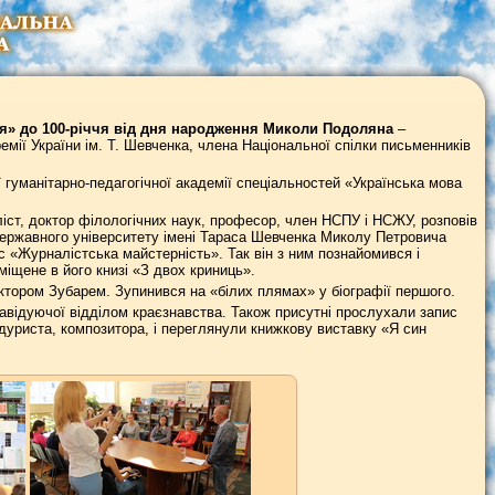
я» до 100-річчя від дня народження Миколи Подоляна
–
мії України ім. Т. Шевченка, члена Національної спілки письменників
гуманітарно-педагогічної академії спеціальностей «Українська мова
ліст, доктор філологічних наук, професор, член НСПУ і НСЖУ, розповів
 державного університету імені Тараса Шевченка Миколу Петровича
 «Журналістська майстерність». Так він з ним познайомився і
вміщене в його книзі «З двох криниць».
тором Зубарем. Зупинився на «білих плямах» у біографії першого.
завідуючої відділом краєзнавства. Також присутні прослухали запис
ндуриста, композитора, і переглянули книжкову виставку «Я син